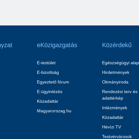
yzat
eKözigazgatás
Közérdekű
E-testület
Egészségügyi alap
E-bizottság
Hirdetmények
Egyeztető fórum
Okmányiroda
E-ügyintézés
Rendezési terv és
adattérkép
Közadattár
Intézmények
Magyarorszag.hu
Közadattár
Hévízi TV
Testvérvárosok