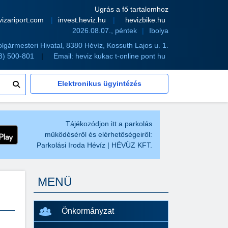
Ugrás a fő tartalomhoz
vizariport.com
invest.heviz.hu
hevizbike.hu
2026.08.07., péntek
Ibolya
olgármesteri Hivatal, 8380 Hévíz, Kossuth Lajos u. 1.
83) 500-801
Email:
heviz kukac t-online pont hu
Elektronikus ügyintézés
Tájékozódjon itt a parkolás
működéséről és elérhetőségeiről:
Parkolási Iroda Hévíz | HÉVÜZ KFT.
MENÜ
Önkormányzat