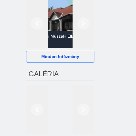
Előző
Következő
Gazdasági Műszaki Ellátó
Szervezet
Hévízi Televízió Kft.
Minden Intézmény
GALÉRIA
Előző
Következő
2024. októberétől