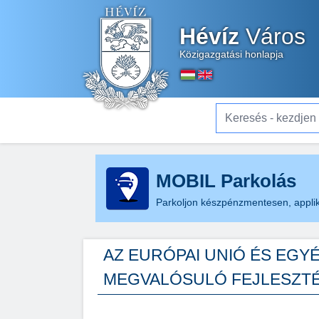
Hévíz
Város
Közigazgatási honlapja
Keresés - kezdjen el gé
MOBIL Parkolás
Parkoljon készpénzmentesen, applik
AZ EURÓPAI UNIÓ ÉS EG
MEGVALÓSULÓ FEJLESZT