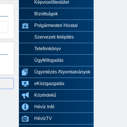
Képviselőtestület
Bizottságok
Polgármesteri Hivatal
Szervezeti felépítés
Telefonkönyv
Ügyfélfogadás
Ügyintézés /Nyomtatványok
eKözigazgatás
Közérdekű
Hévíz Infó
HévízTV