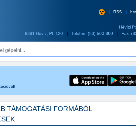
RSS
he
Hévízi P
8381 Hévíz, Pf.:120
Telefon:
(83) 500-800
Fax: (
pelni...
ációval!
YÉB TÁMOGATÁSI FORMÁBÓL
ÉSEK