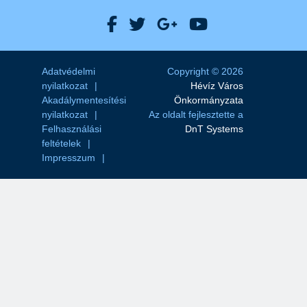
Hévíz Város Facebook
Hévíz Város X
Hévíz Város Goog
Hévíz Város 
Adatvédelmi
Copyright © 2026
nyilatkozat
Hévíz Város
Akadálymentesítési
Önkormányzata
nyilatkozat
Az oldalt fejlesztette a
Felhasználási
DnT Systems
feltételek
Impresszum