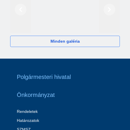
Előző
Következő
2024
Minden galéria
Polgármesteri hivatal
Önkormányzat
Rendeletek
Határozatok
SZMSZ