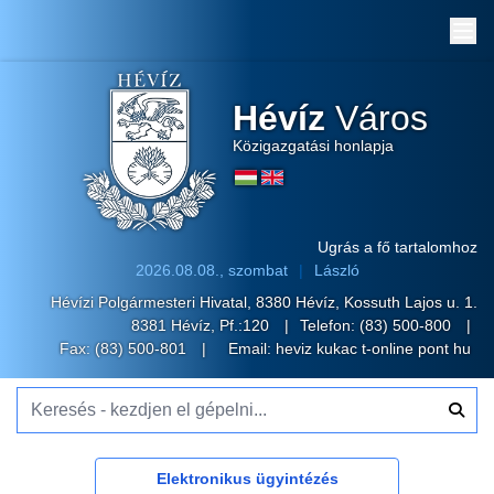
Me
Hévíz
Város
Közigazgatási honlapja
Ugrás a fő tartalomhoz
2026.08.08., szombat
László
Hévízi Polgármesteri Hivatal, 8380 Hévíz, Kossuth Lajos u. 1.
8381 Hévíz, Pf.:120
Telefon:
(83) 500-800
Fax: (83) 500-801
Email:
heviz kukac t-online pont hu
Keresés - kezdjen el gépelni...
Elektronikus ügyintézés