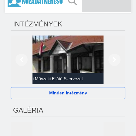
INTÉZMÉNYEK
Előző
Következő
Gazdasági Műszaki Ellátó Szervezet
Héví
Minden Intézmény
GALÉRIA