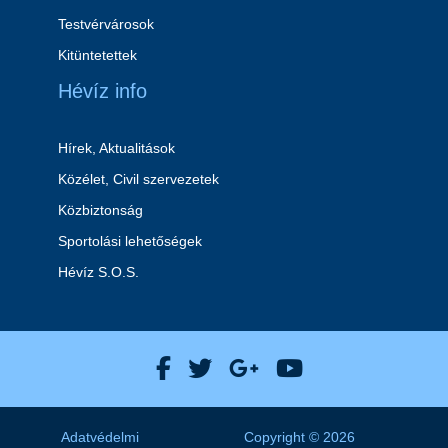
Testvérvárosok
Kitüntetettek
Hévíz info
Hírek, Aktualitások
Közélet, Civil szervezetek
Közbiztonság
Sportolási lehetőségek
Hévíz S.O.S.
Hévíz Város Facebook
Hévíz Város X
Hévíz Város Goog
Hévíz Város 
Adatvédelmi
Copyright © 2026