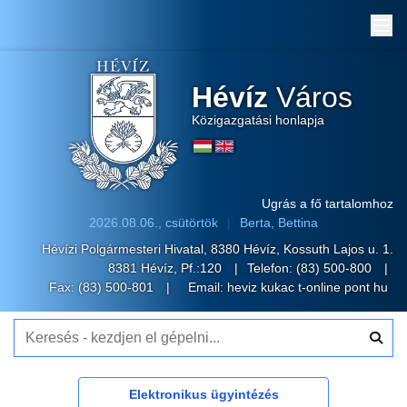
Me
Hévíz
Város
Közigazgatási honlapja
Ugrás a fő tartalomhoz
2026.08.06., csütörtök
Berta, Bettina
Hévízi Polgármesteri Hivatal, 8380 Hévíz, Kossuth Lajos u. 1.
8381 Hévíz, Pf.:120
Telefon:
(83) 500-800
Fax: (83) 500-801
Email:
heviz kukac t-online pont hu
Keresés - kezdjen el gépelni...
Elektronikus ügyintézés