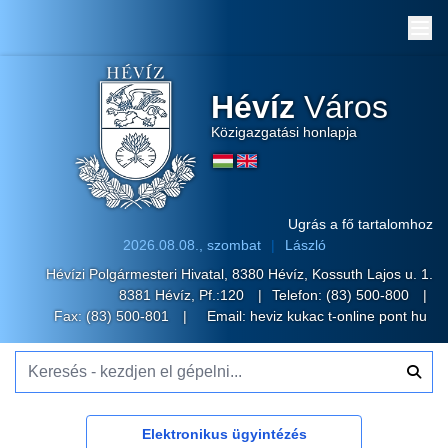
Me
Hévíz
Város
Közigazgatási honlapja
Ugrás a fő tartalomhoz
2026.08.08., szombat
László
Hévízi Polgármesteri Hivatal, 8380 Hévíz, Kossuth Lajos u. 1.
8381 Hévíz, Pf.:120
Telefon:
(83) 500-800
Fax: (83) 500-801
Email:
heviz kukac t-online pont hu
Keresés - kezdjen el gépelni...
Elektronikus ügyintézés