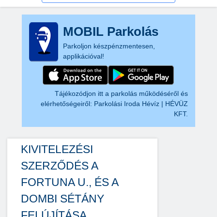
MOBIL Parkolás
Parkoljon készpénzmentesen,
applikációval!
Tájékozódjon itt a parkolás működéséről és
elérhetőségeiről:
Parkolási Iroda Hévíz | HÉVÜZ
KFT.
KIVITELEZÉSI
SZERZŐDÉS A
FORTUNA U., ÉS A
DOMBI SÉTÁNY
FELÚJÍTÁSA