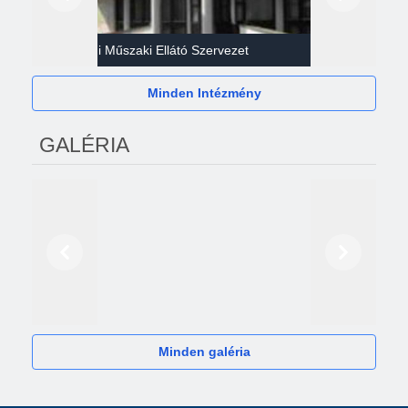
Előző
Következő
Gazdasági Műszaki Ellátó Szervezet
Héví
Minden Intézmény
GALÉRIA
Előző
Következő
2024
Minden galéria