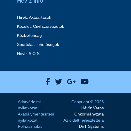
Hévíz info
Hírek, Aktualitások
Közélet, Civil szervezetek
Közbiztonság
Sportolási lehetőségek
Hévíz S.O.S.
Hévíz Város Facebook
Hévíz Város X
Hévíz Város Goog
Hévíz Város 
Adatvédelmi
Copyright © 2026
nyilatkozat
Hévíz Város
Akadálymentesítési
Önkormányzata
nyilatkozat
Az oldalt fejlesztette a
Felhasználási
DnT Systems