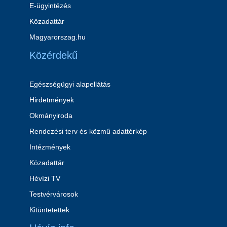
E-ügyintézés
Közadattár
Magyarorszag.hu
Közérdekű
Egészségügyi alapellátás
Hirdetmények
Okmányiroda
Rendezési terv és közmű adattérkép
Intézmények
Közadattár
Hévízi TV
Testvérvárosok
Kitüntetettek