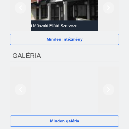
Előző
Következő
Gazdasági Műszaki Ellátó Szervezet
Héví
Minden Intézmény
GALÉRIA
Előző
Következő
2024
Minden galéria