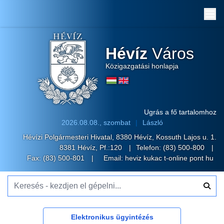
Me
Hévíz
Város
Közigazgatási honlapja
Ugrás a fő tartalomhoz
2026.08.08., szombat
László
Hévízi Polgármesteri Hivatal, 8380 Hévíz, Kossuth Lajos u. 1.
8381 Hévíz, Pf.:120
Telefon:
(83) 500-800
Fax: (83) 500-801
Email:
heviz kukac t-online pont hu
Keresés - kezdjen el gépelni...
Elektronikus ügyintézés