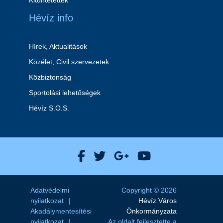
Kitüntetettek
Hévíz info
Hírek, Aktualitások
Közélet, Civil szervezetek
Közbiztonság
Sportolási lehetőségek
Hévíz S.O.S.
Hévíz Város Facebook
Hévíz Város X
Hévíz Város Goog
Hévíz Város 
Adatvédelmi
Copyright © 2026
nyilatkozat
Hévíz Város
Akadálymentesítési
Önkormányzata
nyilatkozat
Az oldalt fejlesztette a