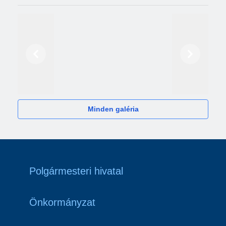
Előző
Következő
2024
Minden galéria
Polgármesteri hivatal
Önkormányzat