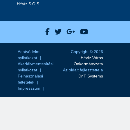
Hévíz S.O.S.
Hévíz Város Facebook
Hévíz Város X
Hévíz Város Goog
Hévíz Város 
Adatvédelmi
Copyright © 2026
nyilatkozat
Hévíz Város
Akadálymentesítési
Önkormányzata
nyilatkozat
Az oldalt fejlesztette a
Felhasználási
DnT Systems
feltételek
Impresszum