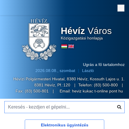
Me
Hévíz
Város
Közigazgatási honlapja
Ugrás a fő tartalomhoz
2026.08.08., szombat
László
Hévízi Polgármesteri Hivatal, 8380 Hévíz, Kossuth Lajos u. 1.
8381 Hévíz, Pf.:120
Telefon:
(83) 500-800
Fax: (83) 500-801
Email:
heviz kukac t-online pont hu
Keresés - kezdjen el gépelni...
Elektronikus ügyintézés