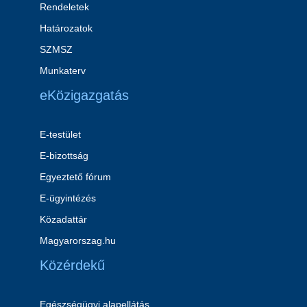
Rendeletek
Határozatok
SZMSZ
Munkaterv
eKözigazgatás
E-testület
E-bizottság
Egyeztető fórum
E-ügyintézés
Közadattár
Magyarorszag.hu
Közérdekű
Egészségügyi alapellátás