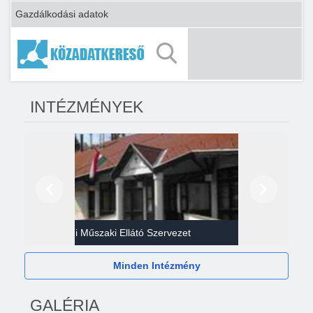
Gazdálkodási adatok
INTÉZMÉNYEK
Előző
Következő
Gazdasági Műszaki Ellátó Szervezet
Héví
Minden Intézmény
GALÉRIA