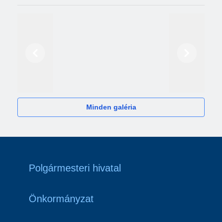
Előző
Következő
2024
Minden galéria
Polgármesteri hivatal
Önkormányzat