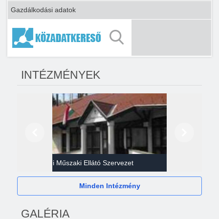
Gazdálkodási adatok
INTÉZMÉNYEK
Előző
Következő
Gazdasági Műszaki Ellátó Szervezet
Héví
Minden Intézmény
GALÉRIA