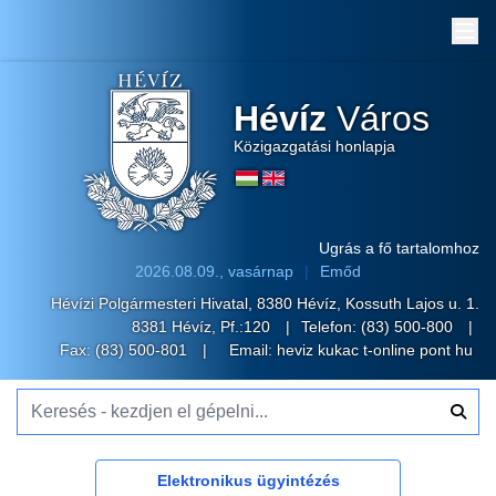
Me
Hévíz
Város
Közigazgatási honlapja
Ugrás a fő tartalomhoz
2026.08.09., vasárnap
Emőd
Hévízi Polgármesteri Hivatal, 8380 Hévíz, Kossuth Lajos u. 1.
8381 Hévíz, Pf.:120
Telefon:
(83) 500-800
Fax: (83) 500-801
Email:
heviz kukac t-online pont hu
Keresés - kezdjen el gépelni...
Elektronikus ügyintézés