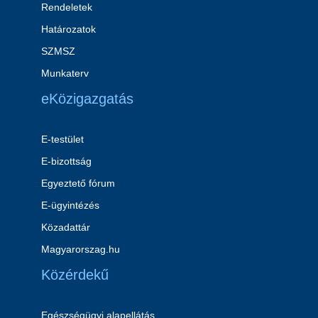
Rendeletek
Határozatok
SZMSZ
Munkaterv
eKözigazgatás
E-testület
E-bizottság
Egyeztető fórum
E-ügyintézés
Közadattár
Magyarorszag.hu
Közérdekű
Egészségügyi alapellátás