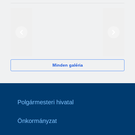
Előző
Következő
2024
Minden galéria
Polgármesteri hivatal
Önkormányzat