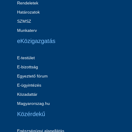
Rendeletek
Határozatok
SZMSZ
Munkaterv
eKözigazgatás
E-testület
E-bizottság
Egyeztető fórum
E-ügyintézés
Közadattár
Magyarorszag.hu
Közérdekű
Egészségügyi alapellátás