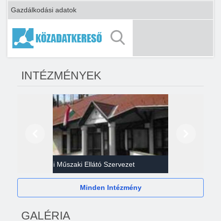
Gazdálkodási adatok
INTÉZMÉNYEK
Előző
Következő
Gazdasági Műszaki Ellátó Szervezet
Héví
Minden Intézmény
GALÉRIA