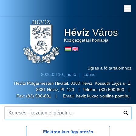
Me
Hévíz
Város
Közigazgatási honlapja
Ugrás a fő tartalomhoz
2026.08.10., hétfő
Lőrinc
Hévízi Polgármesteri Hivatal, 8380 Hévíz, Kossuth Lajos u. 1.
8381 Hévíz, Pf.:120
Telefon:
(83) 500-800
Fax: (83) 500-801
Email:
heviz kukac t-online pont hu
Keresés - kezdjen el gépelni...
Elektronikus ügyintézés