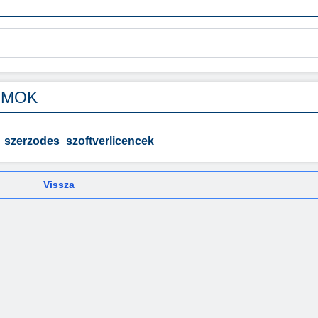
UMOK
i_szerzodes_szoftverlicencek
Vissza