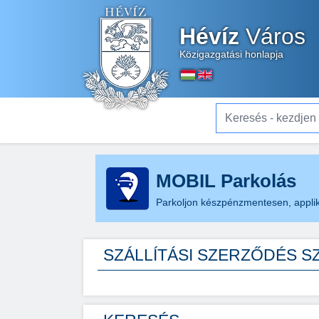
Hévíz
Város
Közigazgatási honlapja
Keresés - kezdjen el gé
MOBIL Parkolás
Parkoljon készpénzmentesen, applik
SZÁLLÍTÁSI SZERZŐDÉS 