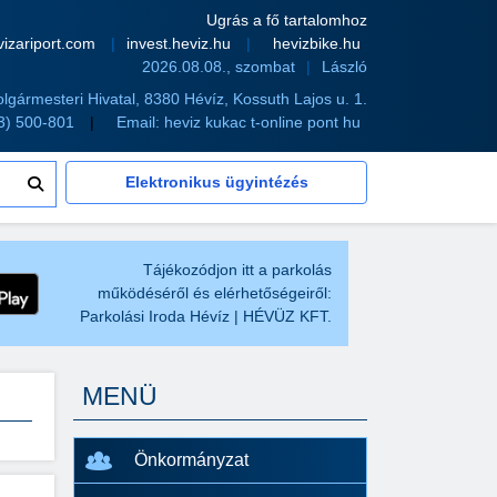
Ugrás a fő tartalomhoz
vizariport.com
invest.heviz.hu
hevizbike.hu
2026.08.08., szombat
László
olgármesteri Hivatal, 8380 Hévíz, Kossuth Lajos u. 1.
83) 500-801
Email:
heviz kukac t-online pont hu
Elektronikus ügyintézés
Tájékozódjon itt a parkolás
működéséről és elérhetőségeiről:
Parkolási Iroda Hévíz | HÉVÜZ KFT.
MENÜ
Önkormányzat