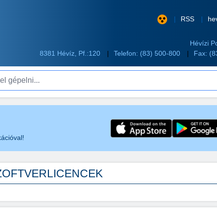
RSS
he
Hévízi P
8381 Hévíz, Pf.:120
Telefon:
(83) 500-800
Fax: (
pelni...
ációval!
SZOFTVERLICENCEK