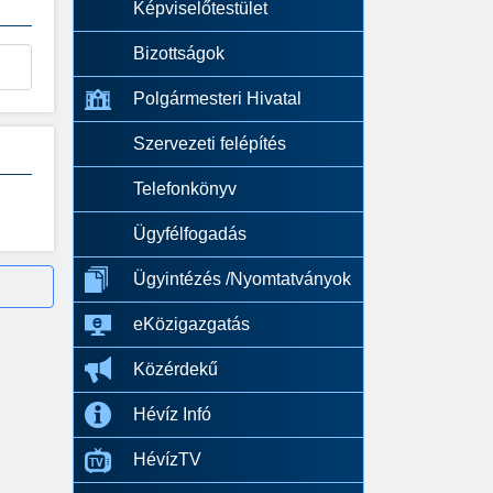
Képviselőtestület
Bizottságok
Polgármesteri Hivatal
Szervezeti felépítés
Telefonkönyv
Ügyfélfogadás
Ügyintézés /Nyomtatványok
eKözigazgatás
Közérdekű
Hévíz Infó
HévízTV