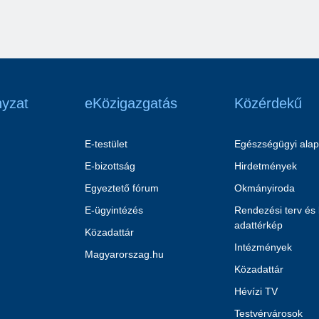
yzat
eKözigazgatás
Közérdekű
E-testület
Egészségügyi alap
E-bizottság
Hirdetmények
Egyeztető fórum
Okmányiroda
E-ügyintézés
Rendezési terv és
adattérkép
Közadattár
Intézmények
Magyarorszag.hu
Közadattár
Hévízi TV
Testvérvárosok