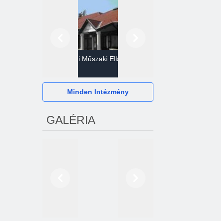
Előző
Következő
Gazdasági Műszaki Ellátó
Szervezet
Hévízi Televízió Kft.
Minden Intézmény
GALÉRIA
Előző
Következő
2024. októberétől