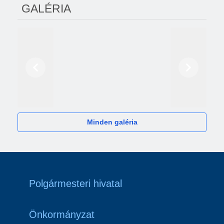
GALÉRIA
Előző
Következő
2024
Minden galéria
Polgármesteri hivatal
Önkormányzat