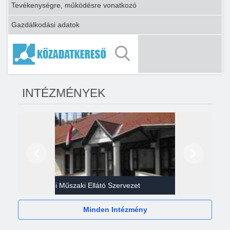
Tevékenységre, működésre vonatkozó
Gazdálkodási adatok
INTÉZMÉNYEK
Előző
Következő
Gazdasági Műszaki Ellátó Szervezet
Héví
Minden Intézmény