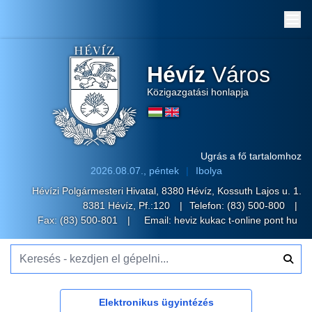
Me
Hévíz
Város
Közigazgatási honlapja
Ugrás a fő tartalomhoz
2026.08.07., péntek
Ibolya
Hévízi Polgármesteri Hivatal, 8380 Hévíz, Kossuth Lajos u. 1.
8381 Hévíz, Pf.:120
Telefon:
(83) 500-800
Fax: (83) 500-801
Email:
heviz kukac t-online pont hu
Keresés - kezdjen el gépelni...
Elektronikus ügyintézés