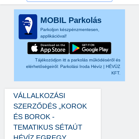
MOBIL Parkolás
Parkoljon készpénzmentesen,
applikációval!
Tájékozódjon itt a parkolás működéséről és
elérhetőségeiről:
Parkolási Iroda Hévíz | HÉVÜZ
KFT.
VÁLLALKOZÁSI
SZERZŐDÉS „KOROK
ÉS BOROK -
TEMATIKUS SÉTAÚT
HÉVÍZ EGREGY