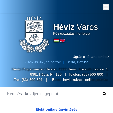
Me
Hévíz
Város
Közigazgatási honlapja
Ugrás a fő tartalomhoz
2026.08.06., csütörtök
Berta, Bettina
Hévízi Polgármesteri Hivatal, 8380 Hévíz, Kossuth Lajos u. 1.
8381 Hévíz, Pf.:120
Telefon:
(83) 500-800
Fax: (83) 500-801
Email:
heviz kukac t-online pont hu
Keresés - kezdjen el gépelni...
Elektronikus ügyintézés