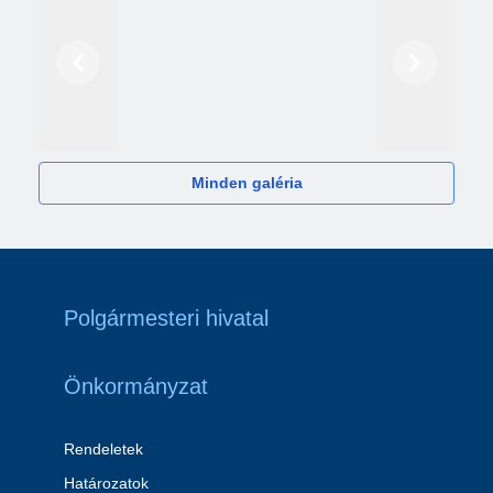
Előző
Következő
2024
Minden galéria
Polgármesteri hivatal
Önkormányzat
Rendeletek
Határozatok