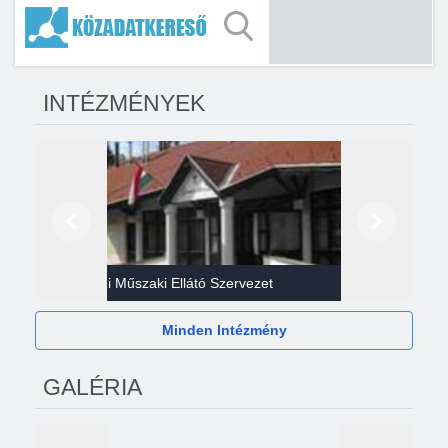
INTÉZMÉNYEK
Előző
Következő
Gazdasági Műszaki Ellátó Szervezet
Héví
Minden Intézmény
GALÉRIA