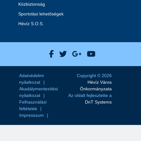
Közbiztonság
Sportolási lehetőségek
Hévíz S.O.S.
Hévíz Város Facebook
Hévíz Város X
Hévíz Város Goog
Hévíz Város 
Adatvédelmi
Copyright © 2026
nyilatkozat
Hévíz Város
Akadálymentesítési
Önkormányzata
nyilatkozat
Az oldalt fejlesztette a
Felhasználási
DnT Systems
feltételek
Impresszum