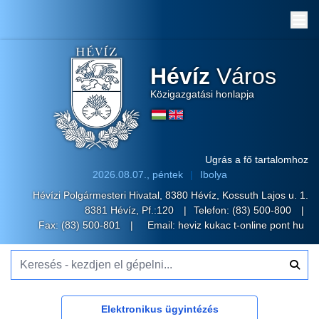
Me
Hévíz
Város
Közigazgatási honlapja
Ugrás a fő tartalomhoz
2026.08.07., péntek
Ibolya
Hévízi Polgármesteri Hivatal, 8380 Hévíz, Kossuth Lajos u. 1.
8381 Hévíz, Pf.:120
Telefon:
(83) 500-800
Fax: (83) 500-801
Email:
heviz kukac t-online pont hu
Keresés - kezdjen el gépelni...
Elektronikus ügyintézés