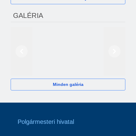
GALÉRIA
Előző
Következő
2024
Minden galéria
Polgármesteri hivatal