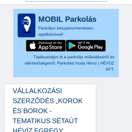
MOBIL Parkolás
Parkoljon készpénzmentesen,
applikációval!
Tájékozódjon itt a parkolás működéséről és
elérhetőségeiről:
Parkolási Iroda Hévíz | HÉVÜZ
KFT.
VÁLLALKOZÁSI
SZERZŐDÉS „KOROK
ÉS BOROK -
TEMATIKUS SÉTAÚT
HÉVÍZ EGREGY