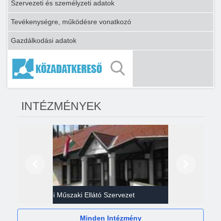
Szervezeti és személyzeti adatok
Tevékenységre, működésre vonatkozó
Gazdálkodási adatok
INTÉZMÉNYEK
Előző
Következő
Gazdasági Műszaki Ellátó Szervezet
Héví
Minden Intézmény