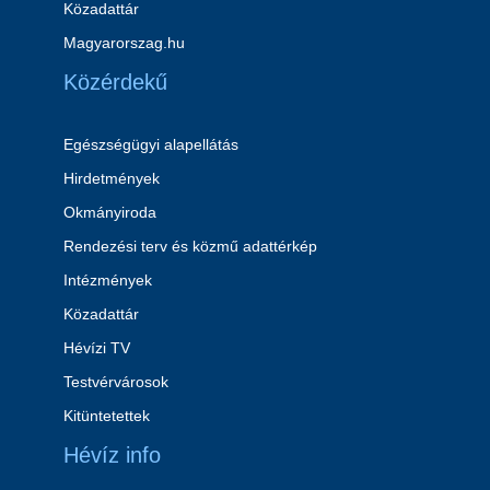
Közadattár
Magyarorszag.hu
Közérdekű
Egészségügyi alapellátás
Hirdetmények
Okmányiroda
Rendezési terv és közmű adattérkép
Intézmények
Közadattár
Hévízi TV
Testvérvárosok
Kitüntetettek
Hévíz info