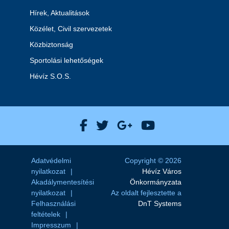
Hírek, Aktualitások
Közélet, Civil szervezetek
Közbiztonság
Sportolási lehetőségek
Hévíz S.O.S.
Hévíz Város Facebook
Hévíz Város X
Hévíz Város Goog
Hévíz Város 
Adatvédelmi
Copyright © 2026
nyilatkozat
Hévíz Város
Akadálymentesítési
Önkormányzata
nyilatkozat
Az oldalt fejlesztette a
Felhasználási
DnT Systems
feltételek
Impresszum