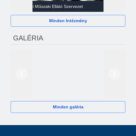
Gazdasági Műszaki Ellátó Szervezet
Héví
Minden Intézmény
GALÉRIA
Előző
Következő
2024
Minden galéria