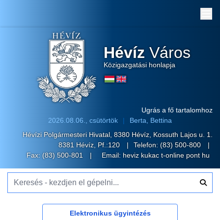
Me
Hévíz
Város
Közigazgatási honlapja
Ugrás a fő tartalomhoz
2026.08.06., csütörtök
Berta, Bettina
Hévízi Polgármesteri Hivatal, 8380 Hévíz, Kossuth Lajos u. 1.
8381 Hévíz, Pf.:120
Telefon:
(83) 500-800
Fax: (83) 500-801
Email:
heviz kukac t-online pont hu
Keresés - kezdjen el gépelni...
Elektronikus ügyintézés