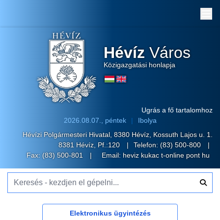
Me
Hévíz
Város
Közigazgatási honlapja
Ugrás a fő tartalomhoz
2026.08.07., péntek
Ibolya
Hévízi Polgármesteri Hivatal, 8380 Hévíz, Kossuth Lajos u. 1.
8381 Hévíz, Pf.:120
Telefon:
(83) 500-800
Fax: (83) 500-801
Email:
heviz kukac t-online pont hu
Keresés - kezdjen el gépelni...
Elektronikus ügyintézés