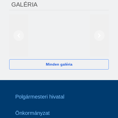
GALÉRIA
Előző
Következő
2024
Minden galéria
Polgármesteri hivatal
Önkormányzat