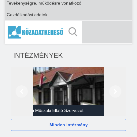
Tevékenységre, működésre vonatkozó
Gazdálkodási adatok
INTÉZMÉNYEK
Előző
Következő
Gazdasági Műszaki Ellátó Szervezet
Héví
Minden Intézmény