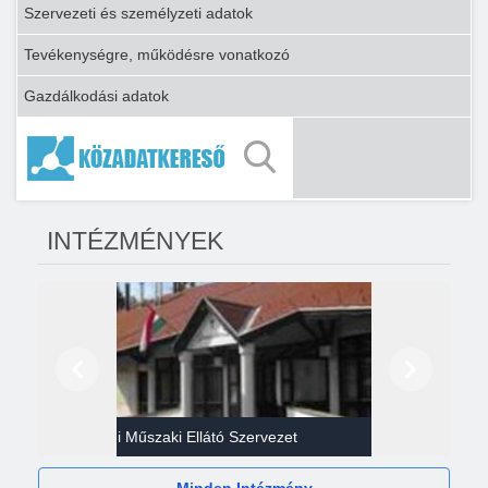
Szervezeti és személyzeti adatok
Tevékenységre, működésre vonatkozó
Gazdálkodási adatok
INTÉZMÉNYEK
Előző
Következő
Gazdasági Műszaki Ellátó Szervezet
Héví