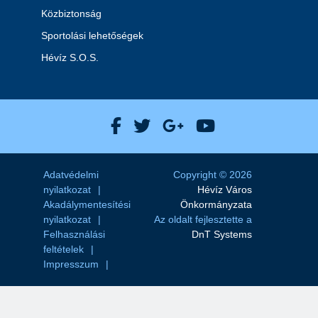
Közbiztonság
Sportolási lehetőségek
Hévíz S.O.S.
Hévíz Város Facebook
Hévíz Város X
Hévíz Város Goog
Hévíz Város 
Adatvédelmi
Copyright © 2026
nyilatkozat
Hévíz Város
Akadálymentesítési
Önkormányzata
nyilatkozat
Az oldalt fejlesztette a
Felhasználási
DnT Systems
feltételek
Impresszum