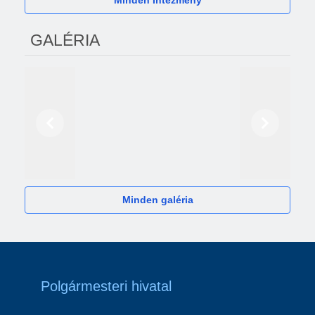
Minden Intézmény
GALÉRIA
Előző
Következő
2024
Minden galéria
Polgármesteri hivatal