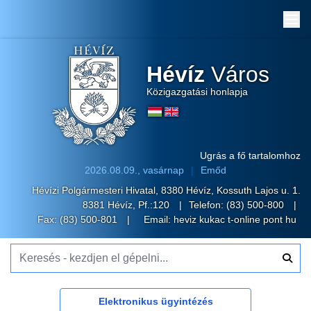
Me
Hévíz
Város
Közigazgatási honlapja
Ugrás a fő tartalomhoz
2026.08.09., vasárnap
Emőd
Hévízi Polgármesteri Hivatal, 8380 Hévíz, Kossuth Lajos u. 1.
8381 Hévíz, Pf.:120
Telefon:
(83) 500-800
Fax: (83) 500-801
Email:
heviz kukac t-online pont hu
Keresés - kezdjen el gépelni...
Elektronikus ügyintézés