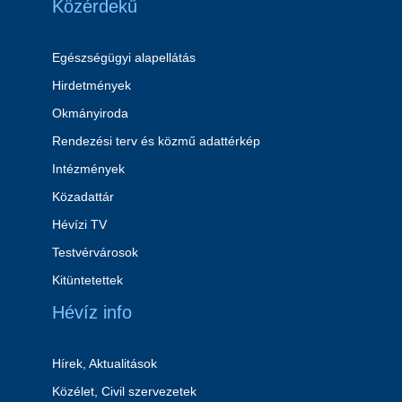
Közérdekű
Egészségügyi alapellátás
Hirdetmények
Okmányiroda
Rendezési terv és közmű adattérkép
Intézmények
Közadattár
Hévízi TV
Testvérvárosok
Kitüntetettek
Hévíz info
Hírek, Aktualitások
Közélet, Civil szervezetek