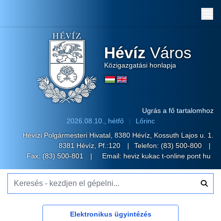
Me
Hévíz
Város
Közigazgatási honlapja
Ugrás a fő tartalomhoz
2026.08.10., hétfő
Lőrinc
Hévízi Polgármesteri Hivatal, 8380 Hévíz, Kossuth Lajos u. 1.
8381 Hévíz, Pf.:120
Telefon:
(83) 500-800
Fax: (83) 500-801
Email:
heviz kukac t-online pont hu
Keresés - kezdjen el gépelni...
Elektronikus ügyintézés