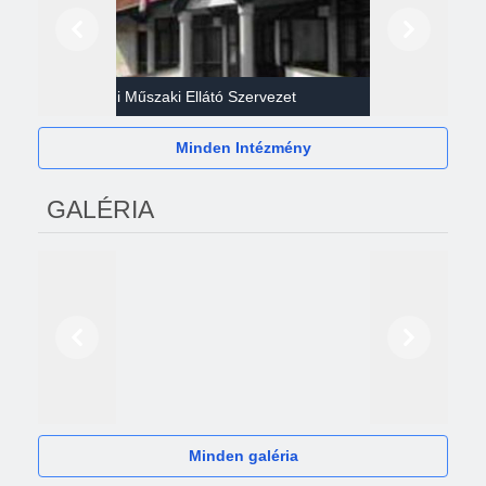
Előző
Következő
Gazdasági Műszaki Ellátó Szervezet
Héví
Minden Intézmény
GALÉRIA
Előző
Következő
2024
Minden galéria