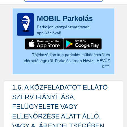
MOBIL Parkolás
Parkoljon készpénzmentesen,
applikációval!
Tájékozódjon itt a parkolás működéséről és
elérhetőségeiről:
Parkolási Iroda Hévíz | HÉVÜZ
KFT.
1.6. A KÖZFELADATOT ELLÁTÓ
SZERV IRÁNYÍTÁSA,
FELÜGYELETE VAGY
ELLENŐRZÉSE ALATT ÁLLÓ,
VAGY ALÁRENDELTSÉGÉBEN