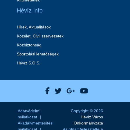
Kitüntetettek
Hévíz info
Hírek, Aktualitások
Közélet, Civil szervezetek
Közbiztonság
Sportolási lehetőségek
Hévíz S.O.S.
Hévíz Város Facebook
Hévíz Város X
Hévíz Város Goog
Hévíz Város 
Adatvédelmi
Copyright © 2026
nyilatkozat
Hévíz Város
Akadálymentesítési
Önkormányzata
nyilatkozat
Az oldalt fejlesztette a