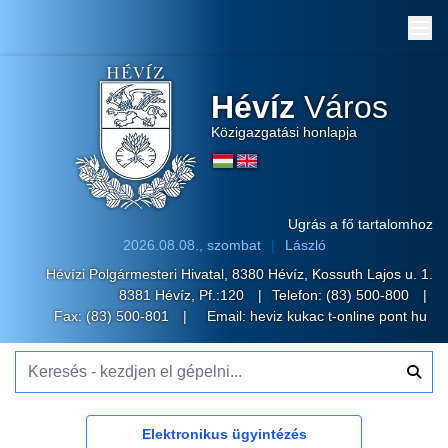
Me
Hévíz
Város
Közigazgatási honlapja
Ugrás a fő tartalomhoz
2026.08.08., szombat
László
Hévízi Polgármesteri Hivatal, 8380 Hévíz, Kossuth Lajos u. 1.
8381 Hévíz, Pf.:120
Telefon:
(83) 500-800
Fax: (83) 500-801
Email:
heviz kukac t-online pont hu
Keresés - kezdjen el gépelni...
Elektronikus ügyintézés