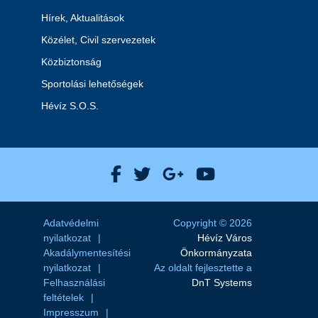
Hírek, Aktualitások
Közélet, Civil szervezetek
Közbiztonság
Sportolási lehetőségek
Hévíz S.O.S.
Hévíz Város Facebook
Hévíz Város X
Hévíz Város Goog
Hévíz Város 
Adatvédelmi
Copyright © 2026
nyilatkozat
Hévíz Város
Akadálymentesítési
Önkormányzata
nyilatkozat
Az oldalt fejlesztette a
Felhasználási
DnT Systems
feltételek
Impresszum