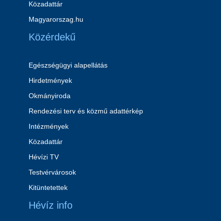
Közadattár
Magyarorszag.hu
Közérdekű
Egészségügyi alapellátás
Hirdetmények
Okmányiroda
Rendezési terv és közmű adattérkép
Intézmények
Közadattár
Hévízi TV
Testvérvárosok
Kitüntetettek
Hévíz info