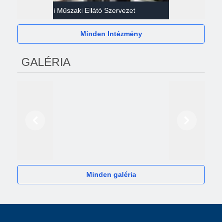
Gazdasági Műszaki Ellátó Szervezet
Héví
Minden Intézmény
GALÉRIA
Előző
Következő
2024
Minden galéria