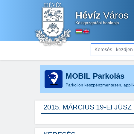
Hévíz
Város
Közigazgatási honlapja
Keresés - kezdjen el gé
MOBIL Parkolás
Parkoljon készpénzmentesen, applik
2015. MÁRCIUS 19-EI JÜS