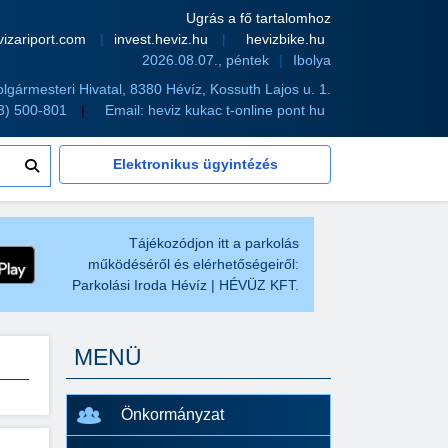
Ugrás a fő tartalomhoz
vizariport.com
invest.heviz.hu
hevizbike.hu
2026.08.07., péntek
Ibolya
olgármesteri Hivatal, 8380 Hévíz, Kossuth Lajos u. 1.
83) 500-801
Email:
heviz kukac t-online pont hu
Elektronikus ügyintézés
Tájékozódjon itt a parkolás
működéséről és elérhetőségeiről:
Parkolási Iroda Hévíz | HÉVÜZ KFT.
MENÜ
Önkormányzat