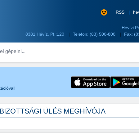
RSS
he
Hévízi P
8381 Hévíz, Pf.:120
Telefon:
(83) 500-800
Fax: (
pelni...
ációval!
Z BIZOTTSÁGI ÜLÉS MEGHÍVÓJA