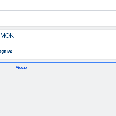
UMOK
eghivo
Vissza