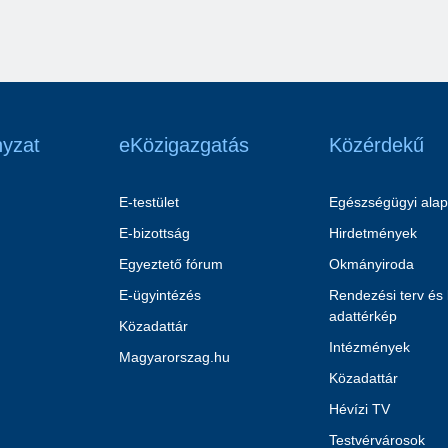
yzat
eKözigazgatás
Közérdekű
E-testület
Egészségügyi alap
E-bizottság
Hirdetmények
Egyeztető fórum
Okmányiroda
E-ügyintézés
Rendezési terv és
adattérkép
Közadattár
Intézmények
Magyarorszag.hu
Közadattár
Hévízi TV
Testvérvárosok