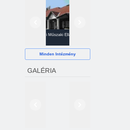
Előző
Következő
Gazdasági Műszaki Ellátó
Szervezet
Hévízi Televízió Kft.
Minden Intézmény
GALÉRIA
Előző
Következő
2024. októberétől