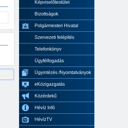
Képviselőtestület
Bizottságok
Polgármesteri Hivatal
Szervezeti felépítés
Telefonkönyv
Ügyfélfogadás
Ügyintézés /Nyomtatványok
eKözigazgatás
Közérdekű
Hévíz Infó
HévízTV