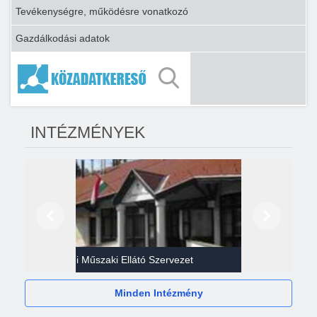
Tevékenységre, működésre vonatkozó
Gazdálkodási adatok
INTÉZMÉNYEK
Előző
Következő
Gazdasági Műszaki Ellátó Szervezet
Héví
Minden Intézmény