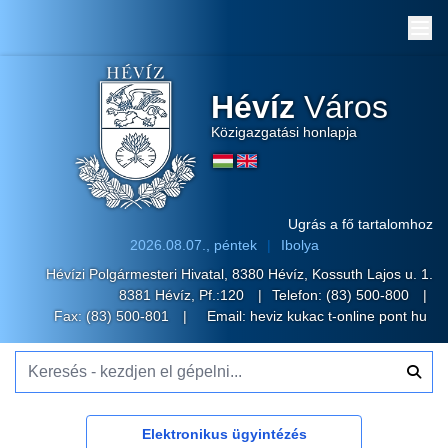
Me
Hévíz
Város
Közigazgatási honlapja
Ugrás a fő tartalomhoz
2026.08.07., péntek
Ibolya
Hévízi Polgármesteri Hivatal, 8380 Hévíz, Kossuth Lajos u. 1.
8381 Hévíz, Pf.:120
Telefon:
(83) 500-800
Fax: (83) 500-801
Email:
heviz kukac t-online pont hu
Keresés - kezdjen el gépelni...
Elektronikus ügyintézés