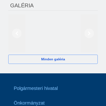
GALÉRIA
Előző
Következő
2024
Minden galéria
Polgármesteri hivatal
Önkormányzat