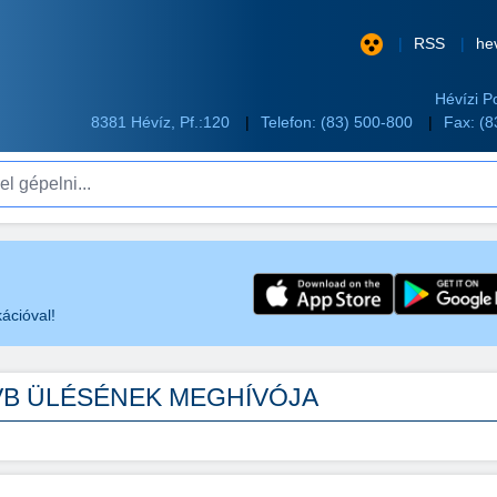
RSS
he
Hévízi P
8381 Hévíz, Pf.:120
Telefon:
(83) 500-800
Fax: (
pelni...
ációval!
TVB ÜLÉSÉNEK MEGHÍVÓJA