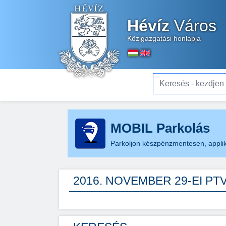
Hévíz
Város
Közigazgatási honlapja
Keresés - kezdjen el gé
MOBIL Parkolás
Parkoljon készpénzmentesen, applik
2016. NOVEMBER 29-EI P