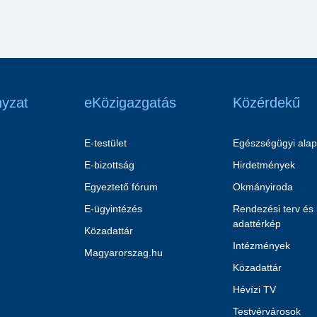
yzat
eKözigazgatás
Közérdekű
E-testület
Egészségügyi alap
E-bizottság
Hirdetmények
Egyeztető fórum
Okmányiroda
E-ügyintézés
Rendezési terv és
adattérkép
Közadattár
Intézmények
Magyarorszag.hu
Közadattár
Hévízi TV
Testvérvárosok