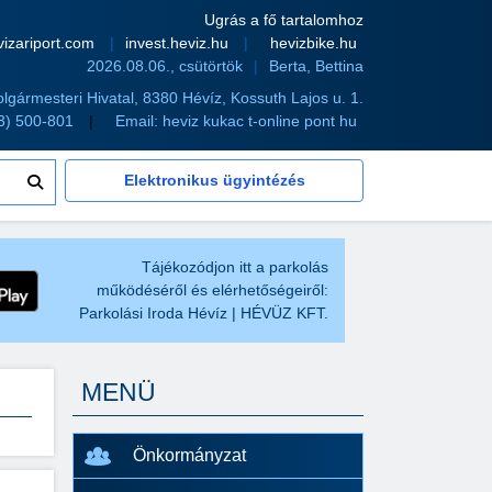
Ugrás a fő tartalomhoz
vizariport.com
invest.heviz.hu
hevizbike.hu
2026.08.06., csütörtök
Berta, Bettina
olgármesteri Hivatal, 8380 Hévíz, Kossuth Lajos u. 1.
83) 500-801
Email:
heviz kukac t-online pont hu
Elektronikus ügyintézés
Tájékozódjon itt a parkolás
működéséről és elérhetőségeiről:
Parkolási Iroda Hévíz | HÉVÜZ KFT.
MENÜ
Önkormányzat