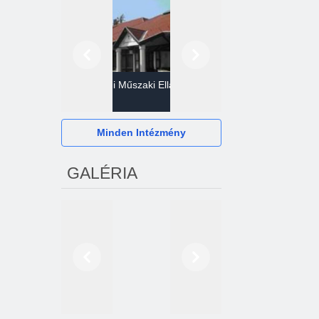
Előző
Következő
Gazdasági Műszaki Ellátó
Szervezet
Hévízi Televízió Kft.
Minden Intézmény
GALÉRIA
Előző
Következő
2024. októberétől