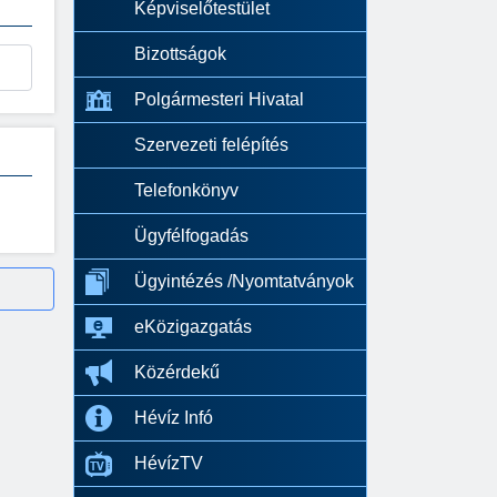
Képviselőtestület
Bizottságok
Polgármesteri Hivatal
Szervezeti felépítés
Telefonkönyv
Ügyfélfogadás
Ügyintézés /Nyomtatványok
eKözigazgatás
Közérdekű
Hévíz Infó
HévízTV