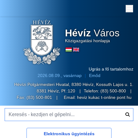
Me
Hévíz
Város
Közigazgatási honlapja
Ugrás a fő tartalomhoz
2026.08.09., vasárnap
Emőd
Hévízi Polgármesteri Hivatal, 8380 Hévíz, Kossuth Lajos u. 1.
8381 Hévíz, Pf.:120
Telefon:
(83) 500-800
Fax: (83) 500-801
Email:
heviz kukac t-online pont hu
Keresés - kezdjen el gépelni...
Elektronikus ügyintézés