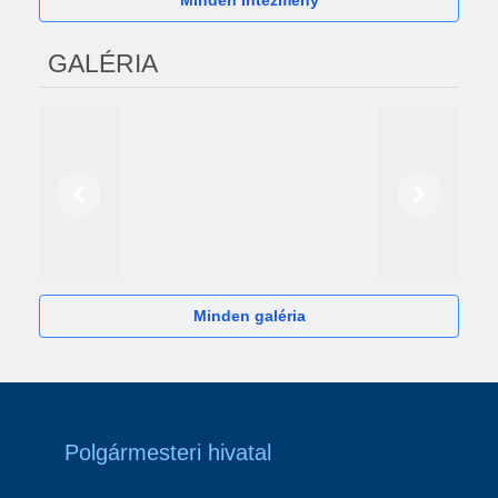
Minden Intézmény
GALÉRIA
Előző
Következő
2024
Minden galéria
Polgármesteri hivatal