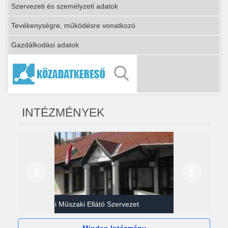
Szervezeti és személyzeti adatok
Tevékenységre, működésre vonatkozó
Gazdálkodási adatok
INTÉZMÉNYEK
Előző
Következő
Gazdasági Műszaki Ellátó Szervezet
Héví