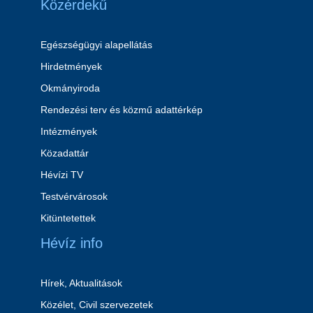
Közérdekű
Egészségügyi alapellátás
Hirdetmények
Okmányiroda
Rendezési terv és közmű adattérkép
Intézmények
Közadattár
Hévízi TV
Testvérvárosok
Kitüntetettek
Hévíz info
Hírek, Aktualitások
Közélet, Civil szervezetek