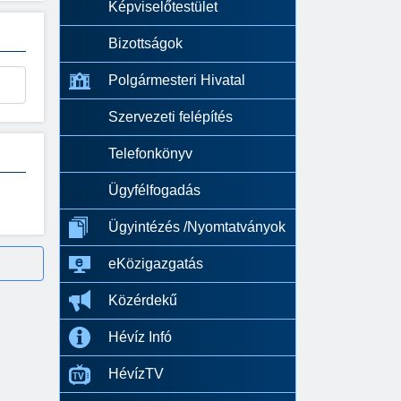
Képviselőtestület
Bizottságok
Polgármesteri Hivatal
Szervezeti felépítés
Telefonkönyv
Ügyfélfogadás
Ügyintézés /Nyomtatványok
eKözigazgatás
Közérdekű
Hévíz Infó
HévízTV