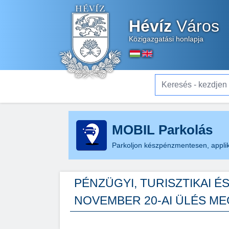
Hévíz
Város
Közigazgatási honlapja
Keresés - kezdjen el gé
MOBIL Parkolás
Parkoljon készpénzmentesen, applik
PÉNZÜGYI, TURISZTIKAI É
NOVEMBER 20-AI ÜLÉS ME