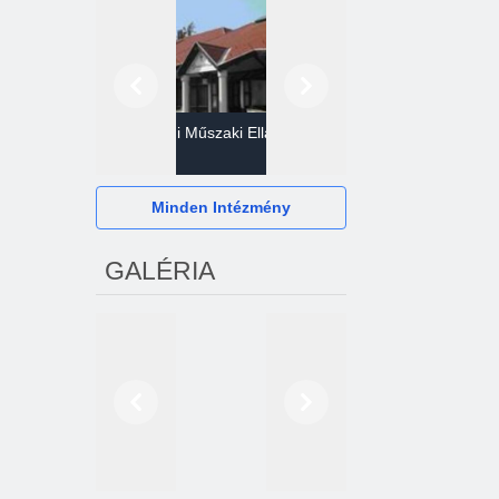
Előző
Következő
Gazdasági Műszaki Ellátó
Szervezet
Hévízi Televízió Kft.
Minden Intézmény
GALÉRIA
Előző
Következő
2024. októberétől