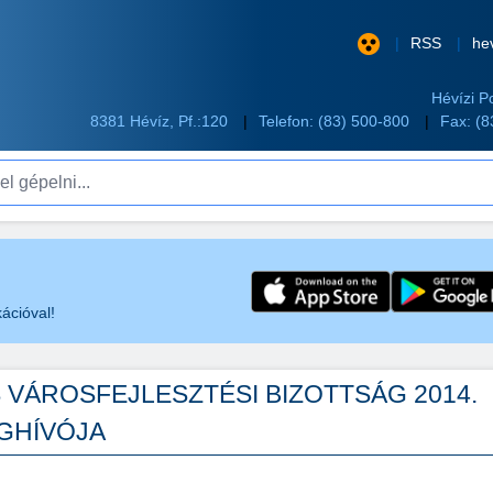
RSS
he
Hévízi P
8381 Hévíz, Pf.:120
Telefon:
(83) 500-800
Fax: (
pelni...
ációval!
S VÁROSFEJLESZTÉSI BIZOTTSÁG 2014.
GHÍVÓJA