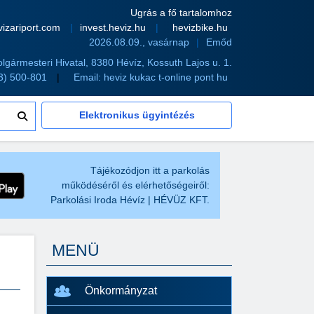
Ugrás a fő tartalomhoz
vizariport.com
invest.heviz.hu
hevizbike.hu
2026.08.09., vasárnap
Emőd
olgármesteri Hivatal, 8380 Hévíz, Kossuth Lajos u. 1.
83) 500-801
Email:
heviz kukac t-online pont hu
Elektronikus ügyintézés
Tájékozódjon itt a parkolás
működéséről és elérhetőségeiről:
Parkolási Iroda Hévíz | HÉVÜZ KFT.
MENÜ
Önkormányzat