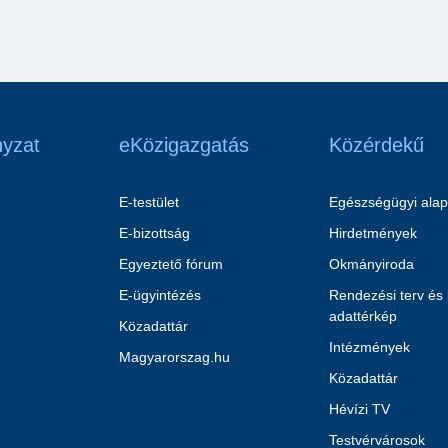
yzat
eKözigazgatás
Közérdekű
E-testület
Egészségügyi alap
E-bizottság
Hirdetmények
Egyeztető fórum
Okmányiroda
E-ügyintézés
Rendezési terv és
adattérkép
Közadattár
Intézmények
Magyarorszag.hu
Közadattár
Hévízi TV
Testvérvárosok