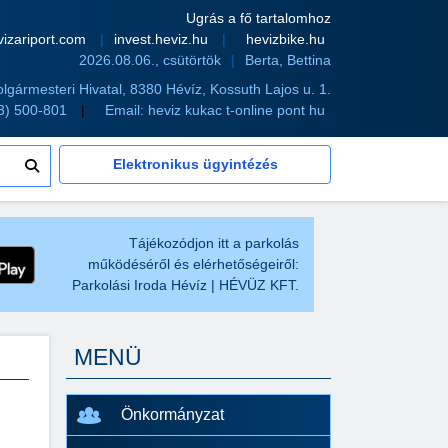
Ugrás a fő tartalomhoz
vizariport.com
invest.heviz.hu
hevizbike.hu
2026.08.06., csütörtök
Berta, Bettina
olgármesteri Hivatal, 8380 Hévíz, Kossuth Lajos u. 1.
83) 500-801
Email:
heviz kukac t-online pont hu
Elektronikus ügyintézés
Tájékozódjon itt a parkolás
működéséről és elérhetőségeiről:
Parkolási Iroda Hévíz | HÉVÜZ KFT.
MENÜ
Önkormányzat