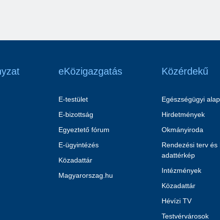
yzat
eKözigazgatás
Közérdekű
E-testület
Egészségügyi alap
E-bizottság
Hirdetmények
Egyeztető fórum
Okmányiroda
E-ügyintézés
Rendezési terv és
adattérkép
Közadattár
Intézmények
Magyarorszag.hu
Közadattár
Hévízi TV
Testvérvárosok