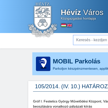
Hévíz
Város
Közigazgatási honlapja
Keresés - kezdjen el gé
MOBIL Parkolás
Parkoljon készpénzmentesen, applik
105/2014. (IV. 10.) HATÁRO
Gróf I. Festetics György Művelődési Központ, Vá
beosztására vonatkozó pályázati kiírás