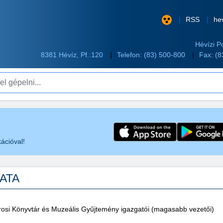
RSS
he
Hévízi P
8381 Hévíz, Pf.:120
Telefon:
(83) 500-800
Fax: (
pelni...
ációval!
ZATA
rosi Könyvtár és Muzeális Gyűjtemény igazgatói (magasabb vezetői)