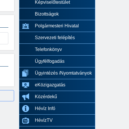
Képviselőtestület
Bizottságok
Polgármesteri Hivatal
Szervezeti felépítés
Telefonkönyv
Ügyfélfogadás
Ügyintézés /Nyomtatványok
eKözigazgatás
Közérdekű
Hévíz Infó
HévízTV