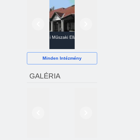
Előző
Következő
Gazdasági Műszaki Ellátó
Szervezet
Hévízi Televízió Kft.
Minden Intézmény
GALÉRIA
Előző
Következő
2024. októberétől