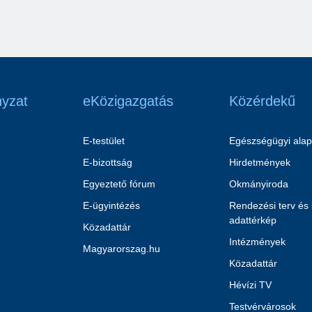
yzat
eKözigazgatás
Közérdekű
E-testület
Egészségügyi alap
E-bizottság
Hirdetmények
Egyeztető fórum
Okmányiroda
E-ügyintézés
Rendezési terv és
adattérkép
Közadattár
Intézmények
Magyarorszag.hu
Közadattár
Hévízi TV
Testvérvárosok