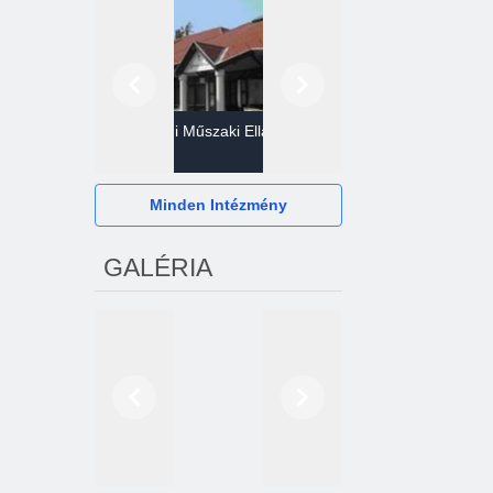
Előző
Következő
Gazdasági Műszaki Ellátó
Szervezet
Hévízi Televízió Kft.
Minden Intézmény
GALÉRIA
Előző
Következő
2024. októberétől