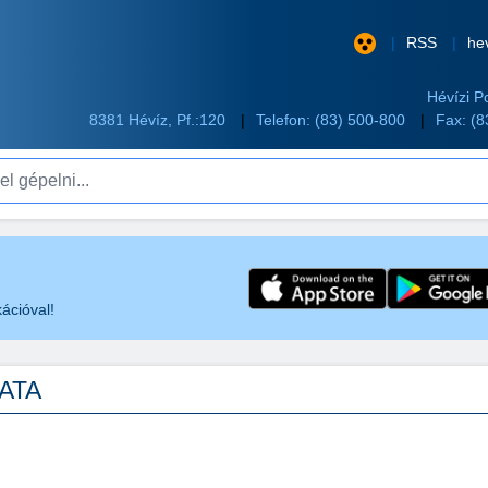
RSS
he
Hévízi P
8381 Hévíz, Pf.:120
Telefon:
(83) 500-800
Fax: (
pelni...
ációval!
ZATA