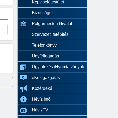
Képviselőtestület
Bizottságok
Polgármesteri Hivatal
Szervezeti felépítés
Telefonkönyv
Ügyfélfogadás
Ügyintézés /Nyomtatványok
eKözigazgatás
Közérdekű
Hévíz Infó
HévízTV