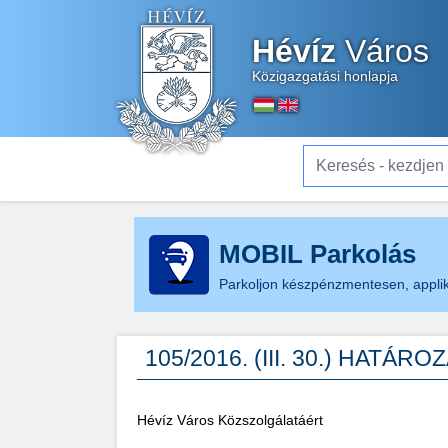
Hévíz
Város
Közigazgatási honlapja
Keresés - kezdjen el gé
MOBIL Parkolás
Parkoljon készpénzmentesen, applik
105/2016. (III. 30.) HATÁRO
Hévíz Város Közszolgálatáért