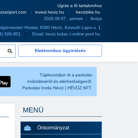
Ugrás a fő tartalomhoz
vizariport.com
invest.heviz.hu
hevizbike.hu
2026.08.07., péntek
Ibolya
olgármesteri Hivatal, 8380 Hévíz, Kossuth Lajos u. 1.
83) 500-801
Email:
heviz kukac t-online pont hu
Elektronikus ügyintézés
Tájékozódjon itt a parkolás
működéséről és elérhetőségeiről:
Parkolási Iroda Hévíz | HÉVÜZ KFT.
MENÜ
Önkormányzat