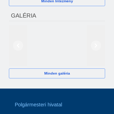
Minden Intézmény
GALÉRIA
Előző
Következő
2024
Minden galéria
Polgármesteri hivatal