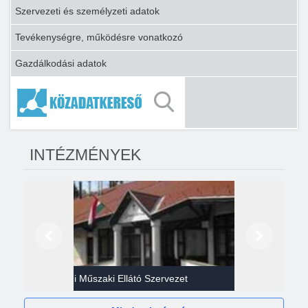
Szervezeti és személyzeti adatok
Tevékenységre, működésre vonatkozó
Gazdálkodási adatok
INTÉZMÉNYEK
Előző
Következő
Gazdasági Műszaki Ellátó Szervezet
Héví