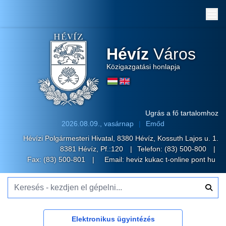
Me
Hévíz
Város
Közigazgatási honlapja
Ugrás a fő tartalomhoz
2026.08.09., vasárnap
Emőd
Hévízi Polgármesteri Hivatal, 8380 Hévíz, Kossuth Lajos u. 1.
8381 Hévíz, Pf.:120
Telefon:
(83) 500-800
Fax: (83) 500-801
Email:
heviz kukac t-online pont hu
Keresés - kezdjen el gépelni...
Elektronikus ügyintézés