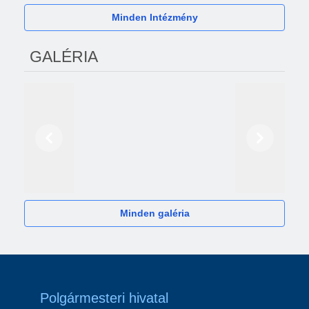
Minden Intézmény
GALÉRIA
Előző
Következő
2024
Minden galéria
Polgármesteri hivatal