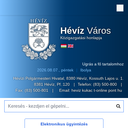
Me
Hévíz
Város
Közigazgatási honlapja
Ugrás a fő tartalomhoz
2026.08.07., péntek
Ibolya
Hévízi Polgármesteri Hivatal, 8380 Hévíz, Kossuth Lajos u. 1.
8381 Hévíz, Pf.:120
Telefon:
(83) 500-800
Fax: (83) 500-801
Email:
heviz kukac t-online pont hu
Keresés - kezdjen el gépelni...
Elektronikus ügyintézés