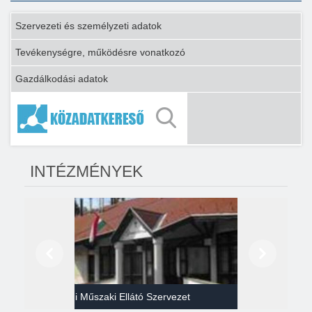
Szervezeti és személyzeti adatok
Tevékenységre, működésre vonatkozó
Gazdálkodási adatok
INTÉZMÉNYEK
Előző
Következő
Gazdasági Műszaki Ellátó Szervezet
Héví