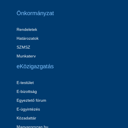
Önkormányzat
Rendeletek
Határozatok
SZMSZ
Munkaterv
eKözigazgatás
E-testület
E-bizottság
Egyeztető fórum
E-ügyintézés
Közadattár
Magyarorszag.hu