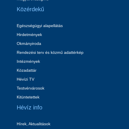
Közérdekű
Egészségügyi alapellátás
Hirdetmények
Okmányiroda
Rendezési terv és közmű adattérkép
Intézmények
Közadattár
Hévízi TV
Testvérvárosok
Kitüntetettek
Hévíz info
Hírek, Aktualitások