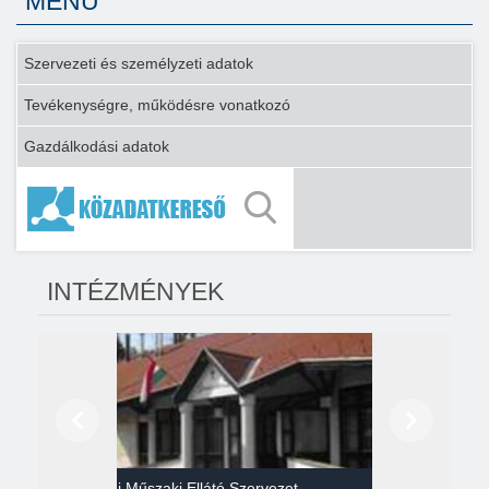
MENÜ
Szervezeti és személyzeti adatok
Tevékenységre, működésre vonatkozó
Gazdálkodási adatok
INTÉZMÉNYEK
Előző
Következő
Gazdasági Műszaki Ellátó Szervezet
Héví