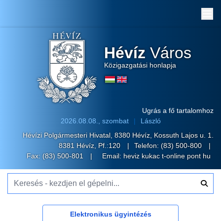
Me
Hévíz
Város
Közigazgatási honlapja
Ugrás a fő tartalomhoz
2026.08.08., szombat
László
Hévízi Polgármesteri Hivatal, 8380 Hévíz, Kossuth Lajos u. 1.
8381 Hévíz, Pf.:120
Telefon:
(83) 500-800
Fax: (83) 500-801
Email:
heviz kukac t-online pont hu
Keresés - kezdjen el gépelni...
Elektronikus ügyintézés