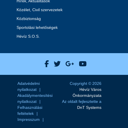
Hírek, Aktualitások
Közélet, Civil szervezetek
Közbiztonság
Sportolási lehetőségek
Hévíz S.O.S.
Hévíz Város Facebook
Hévíz Város X
Hévíz Város Goog
Hévíz Város 
Adatvédelmi
Copyright © 2026
nyilatkozat
Hévíz Város
Akadálymentesítési
Önkormányzata
nyilatkozat
Az oldalt fejlesztette a
Felhasználási
DnT Systems
feltételek
Impresszum