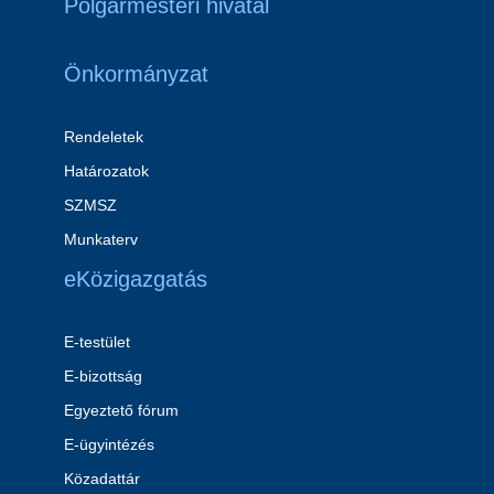
Polgármesteri hivatal
Önkormányzat
Rendeletek
Határozatok
SZMSZ
Munkaterv
eKözigazgatás
E-testület
E-bizottság
Egyeztető fórum
E-ügyintézés
Közadattár