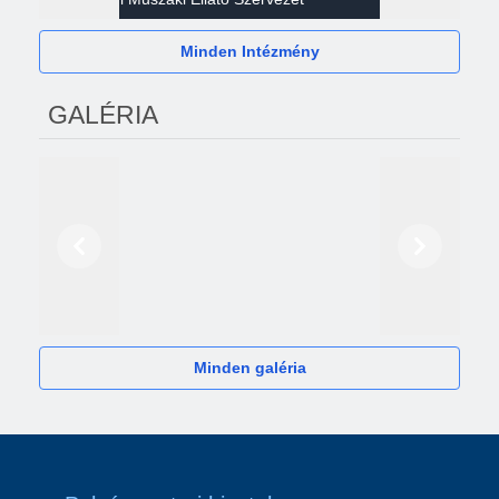
Minden Intézmény
GALÉRIA
Előző
Következő
2024
Minden galéria