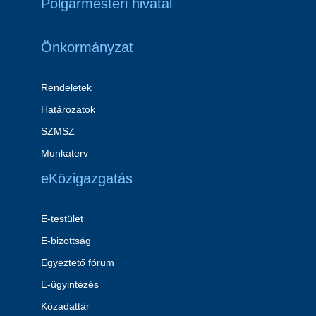
Polgármesteri hivatal
Önkormányzat
Rendeletek
Határozatok
SZMSZ
Munkaterv
eKözigazgatás
E-testület
E-bizottság
Egyeztető fórum
E-ügyintézés
Közadattár