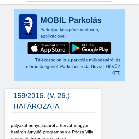
MOBIL Parkolás
Parkoljon készpénzmentesen,
applikációval!
Tájékozódjon itt a parkolás működéséről és
elérhetőségeiről:
Parkolási Iroda Hévíz | HÉVÜZ
KFT.
159/2016. (V. 26.)
HATÁROZATA
pályázat benyújtásáról a horvát-magyar
határon átnyúló programban a Pócza Villa
energiahatékonyságát célzó