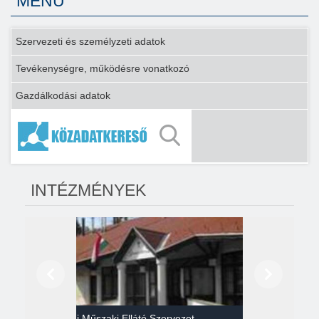
MENÜ
Szervezeti és személyzeti adatok
Tevékenységre, működésre vonatkozó
Gazdálkodási adatok
INTÉZMÉNYEK
Előző
Következő
Gazdasági Műszaki Ellátó Szervezet
Héví