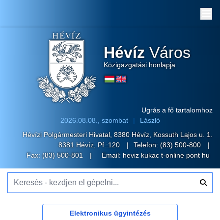
Me
Hévíz
Város
Közigazgatási honlapja
Ugrás a fő tartalomhoz
2026.08.08., szombat
László
Hévízi Polgármesteri Hivatal, 8380 Hévíz, Kossuth Lajos u. 1.
8381 Hévíz, Pf.:120
Telefon:
(83) 500-800
Fax: (83) 500-801
Email:
heviz kukac t-online pont hu
Keresés - kezdjen el gépelni...
Elektronikus ügyintézés