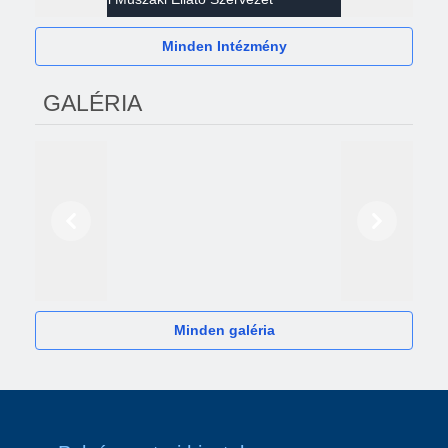
Minden Intézmény
GALÉRIA
Előző
Következő
2024
Minden galéria