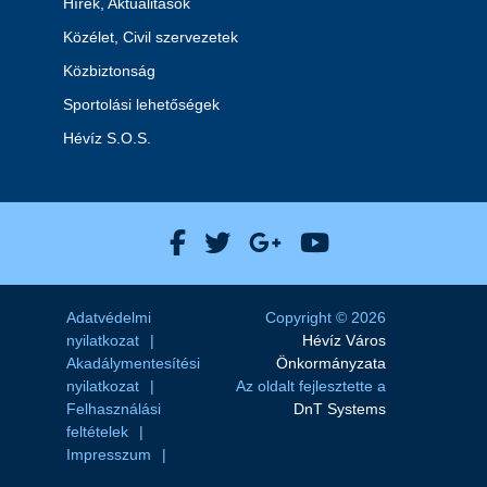
Hírek, Aktualitások
Közélet, Civil szervezetek
Közbiztonság
Sportolási lehetőségek
Hévíz S.O.S.
Hévíz Város Facebook
Hévíz Város X
Hévíz Város Goog
Hévíz Város 
Adatvédelmi
Copyright © 2026
nyilatkozat
Hévíz Város
Akadálymentesítési
Önkormányzata
nyilatkozat
Az oldalt fejlesztette a
Felhasználási
DnT Systems
feltételek
Impresszum