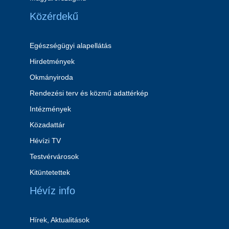
Közérdekű
Egészségügyi alapellátás
Hirdetmények
Okmányiroda
Rendezési terv és közmű adattérkép
Intézmények
Közadattár
Hévízi TV
Testvérvárosok
Kitüntetettek
Hévíz info
Hírek, Aktualitások