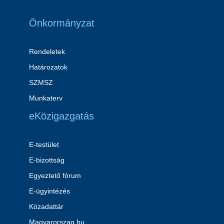
Önkormányzat
Rendeletek
Határozatok
SZMSZ
Munkaterv
eKözigazgatás
E-testület
E-bizottság
Egyeztető fórum
E-ügyintézés
Közadattár
Magyarorszag.hu