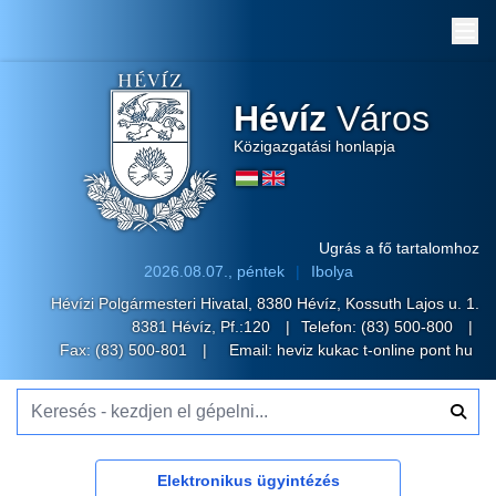
Me
Hévíz
Város
Közigazgatási honlapja
Ugrás a fő tartalomhoz
2026.08.07., péntek
Ibolya
Hévízi Polgármesteri Hivatal, 8380 Hévíz, Kossuth Lajos u. 1.
8381 Hévíz, Pf.:120
Telefon:
(83) 500-800
Fax: (83) 500-801
Email:
heviz kukac t-online pont hu
Keresés - kezdjen el gépelni...
Elektronikus ügyintézés