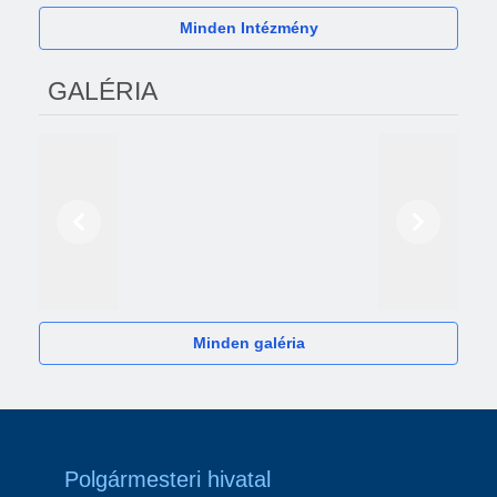
Minden Intézmény
GALÉRIA
Előző
Következő
2024
Minden galéria
Polgármesteri hivatal