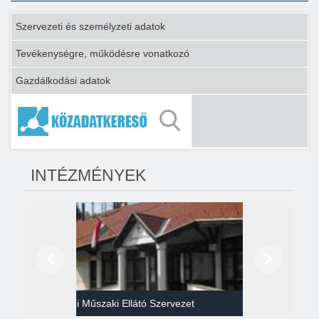
Szervezeti és személyzeti adatok
Tevékenységre, működésre vonatkozó
Gazdálkodási adatok
INTÉZMÉNYEK
Előző
Következő
Gazdasági Műszaki Ellátó Szervezet
Héví