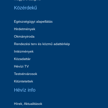
Közérdekű
Egészségügyi alapellátás
Hirdetmények
Okmányiroda
Rendezési terv és közmű adattérkép
Intézmények
Közadattár
Hévízi TV
Testvérvárosok
Kitüntetettek
Hévíz info
Hírek, Aktualitások