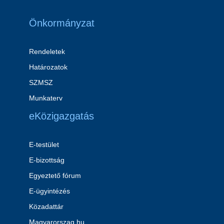
Önkormányzat
Rendeletek
Határozatok
SZMSZ
Munkaterv
eKözigazgatás
E-testület
E-bizottság
Egyeztető fórum
E-ügyintézés
Közadattár
Magyarorszag.hu