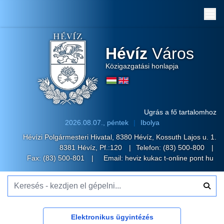
Me
Hévíz
Város
Közigazgatási honlapja
Ugrás a fő tartalomhoz
2026.08.07., péntek
Ibolya
Hévízi Polgármesteri Hivatal, 8380 Hévíz, Kossuth Lajos u. 1.
8381 Hévíz, Pf.:120
Telefon:
(83) 500-800
Fax: (83) 500-801
Email:
heviz kukac t-online pont hu
Keresés - kezdjen el gépelni...
Elektronikus ügyintézés