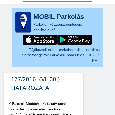
MOBIL Parkolás
Parkoljon készpénzmentesen,
applikációval!
Tájékozódjon itt a parkolás működéséről és
elérhetőségeiről:
Parkolási Iroda Hévíz | HÉVÜZ
KFT.
177/2016. (VI. 30.)
HATÁROZATA
A Balassi- Madách - Kisfaludy utcák
csapadékvíz elvezetési rendszer
javításának költségvetési kiegészítése