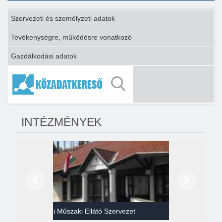
Szervezeti és személyzeti adatok
Tevékenységre, működésre vonatkozó
Gazdálkodási adatok
INTÉZMÉNYEK
Előző
Következő
Gazdasági Műszaki Ellátó Szervezet
Héví