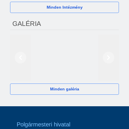
Minden Intézmény
GALÉRIA
Előző
Következő
2024
Minden galéria
Polgármesteri hivatal