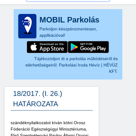
MOBIL Parkolás
Parkoljon készpénzmentesen,
applikációval!
Tájékozódjon itt a parkolás működéséről és
elérhetőségeiről:
Parkolási Iroda Hévíz | HÉVÜZ
KFT.
18/2017. (I. 26.)
HATÁROZATA
szándéknyilatkozatot kíván kötni Orosz
Föderáció Egészségügyi Minisztériuma,
Első Szentpétervári Pavlov Állami Orvosi