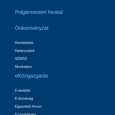
Polgármesteri hivatal
Önkormányzat
Rendeletek
Határozatok
SZMSZ
Munkaterv
eKözigazgatás
E-testület
E-bizottság
Egyeztető fórum
E-ügyintézés