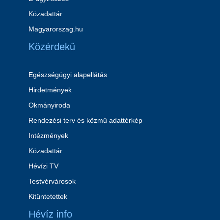
Közadattár
Magyarorszag.hu
Közérdekű
Egészségügyi alapellátás
Hirdetmények
Okmányiroda
Rendezési terv és közmű adattérkép
Intézmények
Közadattár
Hévízi TV
Testvérvárosok
Kitüntetettek
Hévíz info