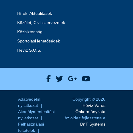
Hírek, Aktualitások
Közélet, Civil szervezetek
Közbiztonság
Sportolási lehetőségek
Hévíz S.O.S.
Hévíz Város Facebook
Hévíz Város X
Hévíz Város Goog
Hévíz Város 
Adatvédelmi
Copyright © 2026
nyilatkozat
Hévíz Város
Akadálymentesítési
Önkormányzata
nyilatkozat
Az oldalt fejlesztette a
Felhasználási
DnT Systems
feltételek