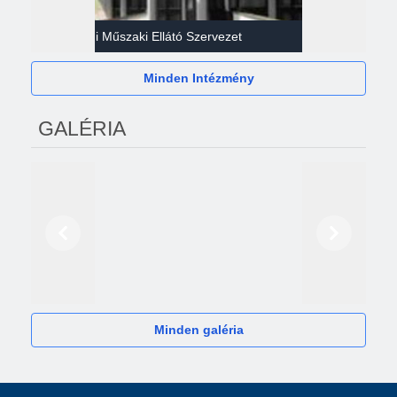
Gazdasági Műszaki Ellátó Szervezet
Héví
Minden Intézmény
GALÉRIA
Előző
Következő
2024
Minden galéria