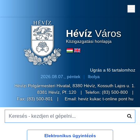
Me
Hévíz
Város
Közigazgatási honlapja
Ugrás a fő tartalomhoz
2026.08.07., péntek
Ibolya
Hévízi Polgármesteri Hivatal, 8380 Hévíz, Kossuth Lajos u. 1.
8381 Hévíz, Pf.:120
Telefon:
(83) 500-800
Fax: (83) 500-801
Email:
heviz kukac t-online pont hu
Keresés - kezdjen el gépelni...
Elektronikus ügyintézés