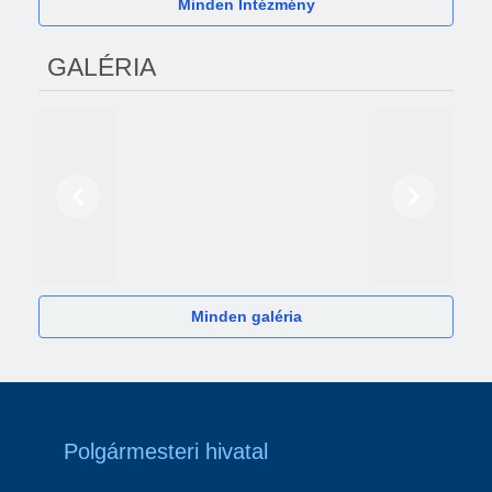
Minden Intézmény
GALÉRIA
Előző
Következő
2024
Minden galéria
Polgármesteri hivatal