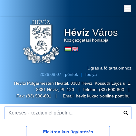
Me
Hévíz
Város
Közigazgatási honlapja
Ugrás a fő tartalomhoz
2026.08.07., péntek
Ibolya
Hévízi Polgármesteri Hivatal, 8380 Hévíz, Kossuth Lajos u. 1.
8381 Hévíz, Pf.:120
Telefon:
(83) 500-800
Fax: (83) 500-801
Email:
heviz kukac t-online pont hu
Keresés - kezdjen el gépelni...
Elektronikus ügyintézés