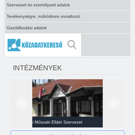
Szervezeti és személyzeti adatok
Tevékenységre, működésre vonatkozó
Gazdálkodási adatok
INTÉZMÉNYEK
Előző
Következő
Gazdasági Műszaki Ellátó Szervezet
Héví