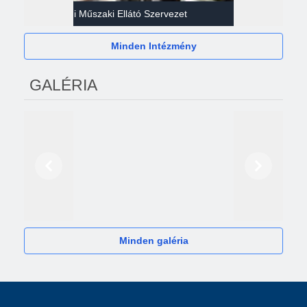
Gazdasági Műszaki Ellátó Szervezet
Héví
Minden Intézmény
GALÉRIA
Előző
Következő
2024
Minden galéria