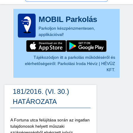
MOBIL Parkolás
Parkoljon készpénzmentesen,
applikációval!
Tájékozódjon itt a parkolás működéséről és
elérhetőségeiről:
Parkolási Iroda Hévíz | HÉVÜZ
KFT.
181/2016. (VI. 30.)
HATÁROZATA
A Fortuna utca felújítása során az ingatlan
tulajdonosok helyett műszaki
szükségességből elvégzett ivóvíz