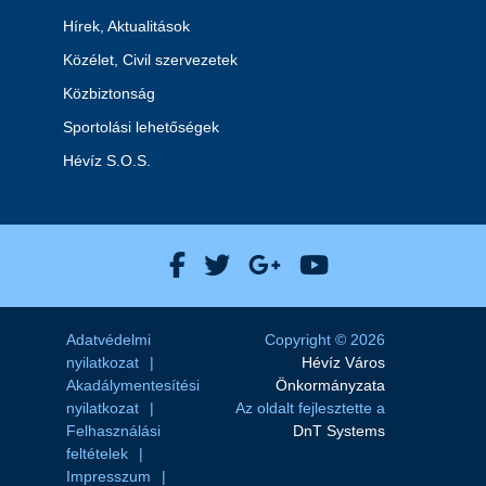
Hírek, Aktualitások
Közélet, Civil szervezetek
Közbiztonság
Sportolási lehetőségek
Hévíz S.O.S.
Hévíz Város Facebook
Hévíz Város X
Hévíz Város Goog
Hévíz Város 
Adatvédelmi
Copyright © 2026
nyilatkozat
Hévíz Város
Akadálymentesítési
Önkormányzata
nyilatkozat
Az oldalt fejlesztette a
Felhasználási
DnT Systems
feltételek
Impresszum