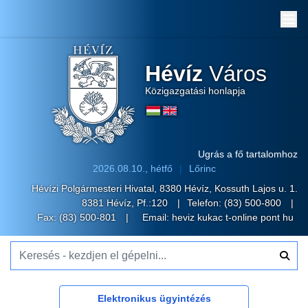
Me
Hévíz
Város
Közigazgatási honlapja
Ugrás a fő tartalomhoz
2026.08.10., hétfő
Lőrinc
Hévízi Polgármesteri Hivatal, 8380 Hévíz, Kossuth Lajos u. 1.
8381 Hévíz, Pf.:120
Telefon:
(83) 500-800
Fax: (83) 500-801
Email:
heviz kukac t-online pont hu
Keresés - kezdjen el gépelni...
Elektronikus ügyintézés