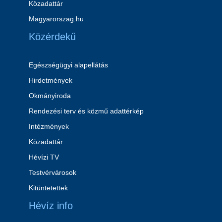
Közadattár
Magyarorszag.hu
Közérdekű
Egészségügyi alapellátás
Hirdetmények
Okmányiroda
Rendezési terv és közmű adattérkép
Intézmények
Közadattár
Hévízi TV
Testvérvárosok
Kitüntetettek
Hévíz info