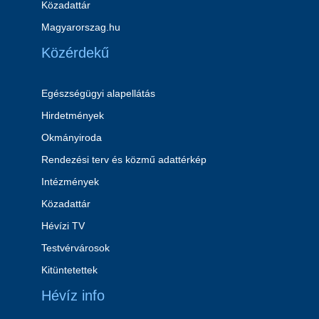
Közadattár
Magyarorszag.hu
Közérdekű
Egészségügyi alapellátás
Hirdetmények
Okmányiroda
Rendezési terv és közmű adattérkép
Intézmények
Közadattár
Hévízi TV
Testvérvárosok
Kitüntetettek
Hévíz info