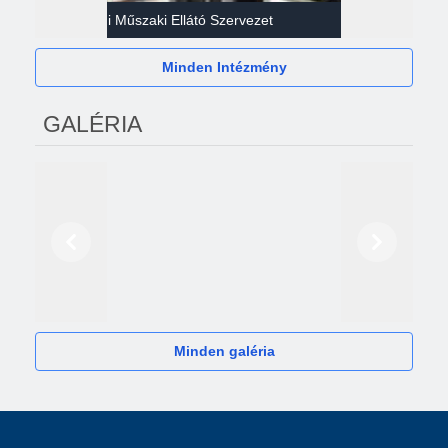
Gazdasági Műszaki Ellátó Szervezet
Héví
Minden Intézmény
GALÉRIA
Előző
Következő
2024
Minden galéria