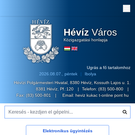
Me
Hévíz
Város
Közigazgatási honlapja
Ugrás a fő tartalomhoz
2026.08.07., péntek
Ibolya
Hévízi Polgármesteri Hivatal, 8380 Hévíz, Kossuth Lajos u. 1.
8381 Hévíz, Pf.:120
Telefon:
(83) 500-800
Fax: (83) 500-801
Email:
heviz kukac t-online pont hu
Keresés - kezdjen el gépelni...
Elektronikus ügyintézés