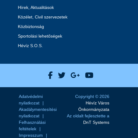
Hírek, Aktualitások
Közélet, Civil szervezetek
Közbiztonság
Sportolási lehetőségek
Hévíz S.O.S.
Hévíz Város Facebook
Hévíz Város X
Hévíz Város Goog
Hévíz Város 
Adatvédelmi
Copyright © 2026
nyilatkozat
Hévíz Város
Akadálymentesítési
Önkormányzata
nyilatkozat
Az oldalt fejlesztette a
Felhasználási
DnT Systems
feltételek
Impresszum