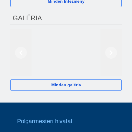
Minden Intézmény
GALÉRIA
Előző
Következő
2024
Minden galéria
Polgármesteri hivatal