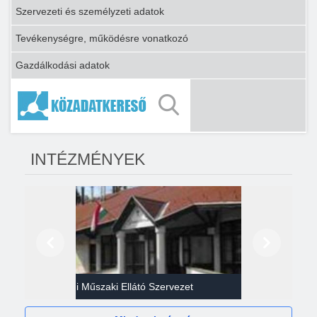
Szervezeti és személyzeti adatok
Tevékenységre, működésre vonatkozó
Gazdálkodási adatok
INTÉZMÉNYEK
Előző
Következő
Gazdasági Műszaki Ellátó Szervezet
Héví