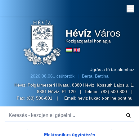
Me
Hévíz
Város
Közigazgatási honlapja
Ugrás a fő tartalomhoz
2026.08.06., csütörtök
Berta, Bettina
Hévízi Polgármesteri Hivatal, 8380 Hévíz, Kossuth Lajos u. 1.
8381 Hévíz, Pf.:120
Telefon:
(83) 500-800
Fax: (83) 500-801
Email:
heviz kukac t-online pont hu
Keresés - kezdjen el gépelni...
Elektronikus ügyintézés