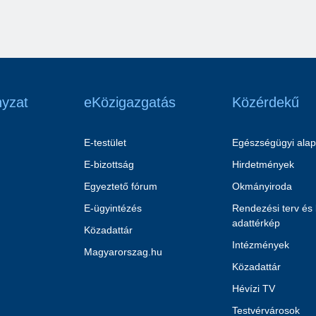
yzat
eKözigazgatás
Közérdekű
E-testület
Egészségügyi alap
E-bizottság
Hirdetmények
Egyeztető fórum
Okmányiroda
E-ügyintézés
Rendezési terv és
adattérkép
Közadattár
Intézmények
Magyarorszag.hu
Közadattár
Hévízi TV
Testvérvárosok