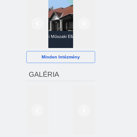
Előző
Következő
Gazdasági Műszaki Ellátó
Szervezet
Hévízi Televízió Kft.
Minden Intézmény
GALÉRIA
Előző
Következő
2024. októberétől