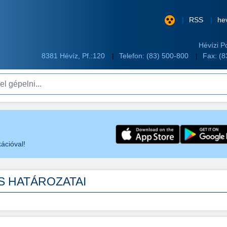
RSS
he
Hévízi P
8381 Hévíz, Pf.:120
Telefon:
(83) 500-800
Fax: (
pelni...
ációval!
LÉS HATÁROZATAI