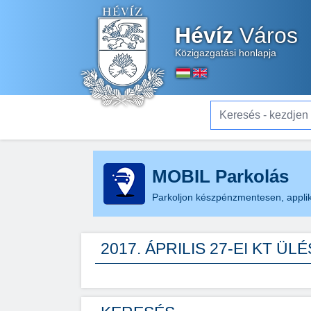
Hévíz
Város
Közigazgatási honlapja
Keresés - kezdjen el gé
MOBIL Parkolás
Parkoljon készpénzmentesen, applik
2017. ÁPRILIS 27-EI KT Ü