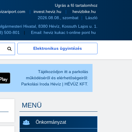
Ugrás a fő tartalomhoz
vizariport.com
invest.heviz.hu
hevizbike.hu
2026.08.08., szombat
László
olgármesteri Hivatal, 8380 Hévíz, Kossuth Lajos u. 1.
83) 500-801
Email:
heviz kukac t-online pont hu
Elektronikus ügyintézés
Tájékozódjon itt a parkolás
működéséről és elérhetőségeiről:
Parkolási Iroda Hévíz | HÉVÜZ KFT.
MENÜ
Önkormányzat