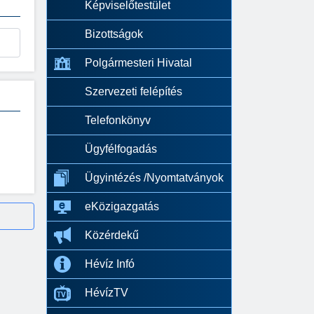
Képviselőtestület
Bizottságok
Polgármesteri Hivatal
Szervezeti felépítés
Telefonkönyv
Ügyfélfogadás
Ügyintézés /Nyomtatványok
eKözigazgatás
Közérdekű
Hévíz Infó
HévízTV