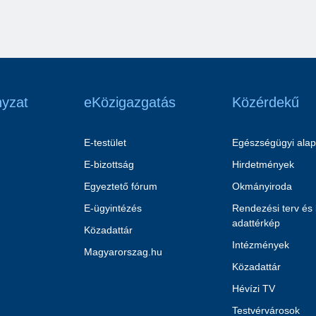
yzat
eKözigazgatás
Közérdekű
E-testület
Egészségügyi alap
E-bizottság
Hirdetmények
Egyeztető fórum
Okmányiroda
E-ügyintézés
Rendezési terv és
adattérkép
Közadattár
Intézmények
Magyarorszag.hu
Közadattár
Hévízi TV
Testvérvárosok