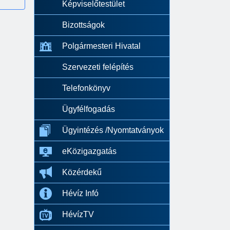
Képviselőtestület
Bizottságok
Polgármesteri Hivatal
Szervezeti felépítés
Telefonkönyv
Ügyfélfogadás
Ügyintézés /Nyomtatványok
eKözigazgatás
Közérdekű
Hévíz Infó
HévízTV