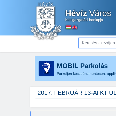
Hévíz
Város
Közigazgatási honlapja
Keresés - kezdjen el gé
MOBIL Parkolás
Parkoljon készpénzmentesen, applik
2017. FEBRUÁR 13-AI KT 