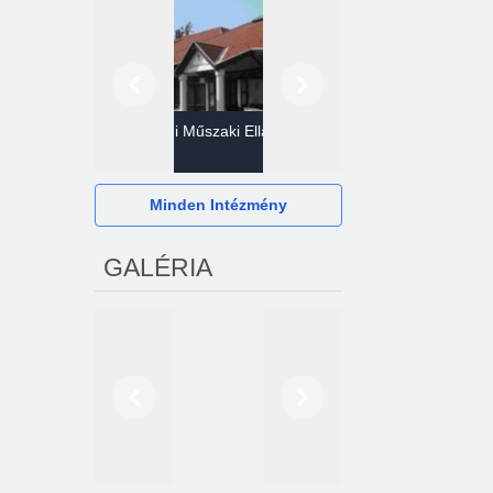
Előző
Következő
Gazdasági Műszaki Ellátó
Szervezet
Hévízi Televízió Kft.
Minden Intézmény
GALÉRIA
Előző
Következő
2024. októberétől