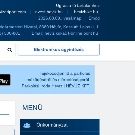
Ugrás a fő tartalomhoz
vizariport.com
invest.heviz.hu
hevizbike.hu
2026.08.09., vasárnap
Emőd
olgármesteri Hivatal, 8380 Hévíz, Kossuth Lajos u. 1.
83) 500-801
Email:
heviz kukac t-online pont hu
Elektronikus ügyintézés
Tájékozódjon itt a parkolás
működéséről és elérhetőségeiről:
Parkolási Iroda Hévíz | HÉVÜZ KFT.
MENÜ
Önkormányzat