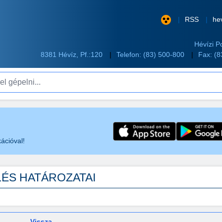
RSS
he
Hévízi P
8381 Hévíz, Pf.:120
Telefon:
(83) 500-800
Fax: (
pelni...
ációval!
ÜLÉS HATÁROZATAI
Vissza