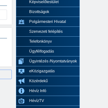
Képviselőtestület
Bizottságok
Polgármesteri Hivatal
Szervezeti felépítés
Telefonkönyv
Ügyfélfogadás
Ügyintézés /Nyomtatványok
eKözigazgatás
Közérdekű
Hévíz Infó
HévízTV