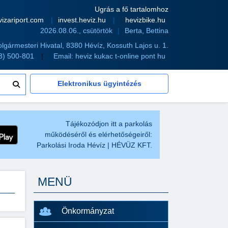
Ugrás a fő tartalomhoz
vizariport.com
invest.heviz.hu
hevizbike.hu
2026.08.06., csütörtök
Berta, Bettina
olgármesteri Hivatal, 8380 Hévíz, Kossuth Lajos u. 1.
83) 500-801
Email:
heviz kukac t-online pont hu
Elektronikus ügyintézés
Tájékozódjon itt a parkolás
működéséről és elérhetőségeiről:
Parkolási Iroda Hévíz | HÉVÜZ KFT.
MENÜ
Önkormányzat