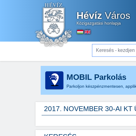
Hévíz
Város
Közigazgatási honlapja
Keresés - kezdjen el gé
MOBIL Parkolás
Parkoljon készpénzmentesen, applik
2017. NOVEMBER 30-AI KT