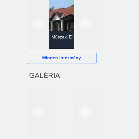
Előző
Következő
Gazdasági Műszaki Ellátó
Szervezet
Hévízi Televízió Kft.
Minden Intézmény
GALÉRIA
Előző
Következő
2024. októberétől