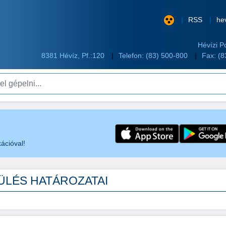
RSS
he
Hévízi P
8381 Hévíz, Pf.:120
Telefon:
(83) 500-800
Fax: (
pelni...
ációval!
 ÜLÉS HATÁROZATAI