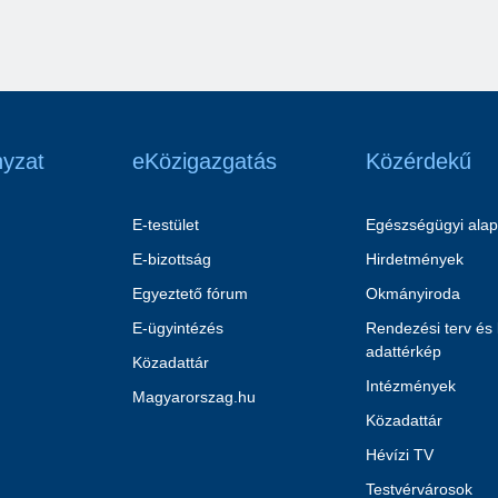
yzat
eKözigazgatás
Közérdekű
E-testület
Egészségügyi alap
E-bizottság
Hirdetmények
Egyeztető fórum
Okmányiroda
E-ügyintézés
Rendezési terv és
adattérkép
Közadattár
Intézmények
Magyarorszag.hu
Közadattár
Hévízi TV
Testvérvárosok