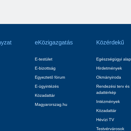
yzat
eKözigazgatás
Közérdekű
E-testület
Egészségügyi alap
E-bizottság
Hirdetmények
Egyeztető fórum
Okmányiroda
E-ügyintézés
Rendezési terv és
adattérkép
Közadattár
Intézmények
Magyarorszag.hu
Közadattár
Hévízi TV
Testvérvárosok