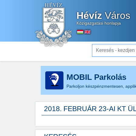
Hévíz
Város
Közigazgatási honlapja
Keresés - kezdjen el gé
MOBIL Parkolás
Parkoljon készpénzmentesen, applik
2018. FEBRUÁR 23-AI KT 