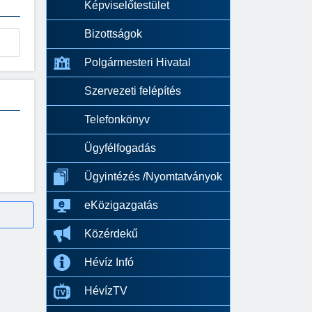
Képviselőtestület
Bizottságok
Polgármesteri Hivatal
Szervezeti felépítés
Telefonkönyv
Ügyfélfogadás
Ügyintézés /Nyomtatványok
eKözigazgatás
Közérdekű
Hévíz Infó
HévízTV