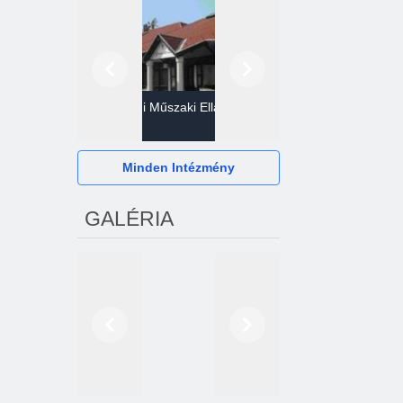
Előző
Következő
Gazdasági Műszaki Ellátó
Szervezet
Hévízi Televízió Kft.
Minden Intézmény
GALÉRIA
Előző
Következő
2024. októberétől