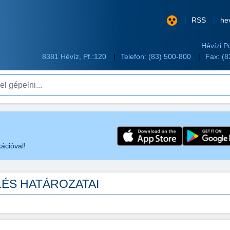
RSS
he
Hévízi P
8381 Hévíz, Pf.:120
Telefon:
(83) 500-800
Fax: (
pelni...
ációval!
ÜLÉS HATÁROZATAI