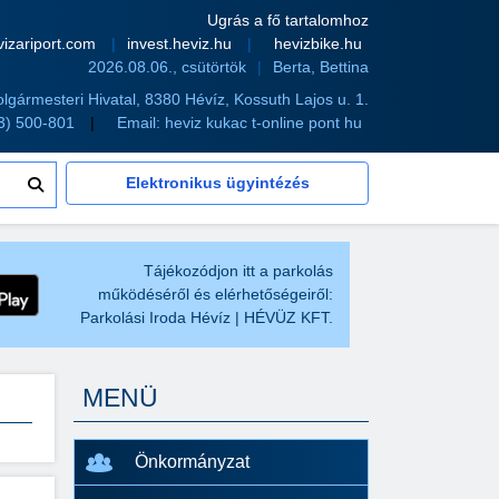
Ugrás a fő tartalomhoz
vizariport.com
invest.heviz.hu
hevizbike.hu
2026.08.06., csütörtök
Berta, Bettina
olgármesteri Hivatal, 8380 Hévíz, Kossuth Lajos u. 1.
83) 500-801
Email:
heviz kukac t-online pont hu
Elektronikus ügyintézés
Tájékozódjon itt a parkolás
működéséről és elérhetőségeiről:
Parkolási Iroda Hévíz | HÉVÜZ KFT.
MENÜ
Önkormányzat