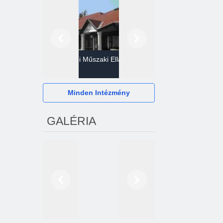
Előző
Következő
Gazdasági Műszaki Ellátó
Szervezet
Hévízi Televízió Kft.
Minden Intézmény
GALÉRIA
Előző
Következő
2024. októberétől