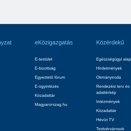
yzat
eKözigazgatás
Közérdekű
E-testület
Egészségügyi alap
E-bizottság
Hirdetmények
Egyeztető fórum
Okmányiroda
E-ügyintézés
Rendezési terv és
adattérkép
Közadattár
Intézmények
Magyarorszag.hu
Közadattár
Hévízi TV
Testvérvárosok