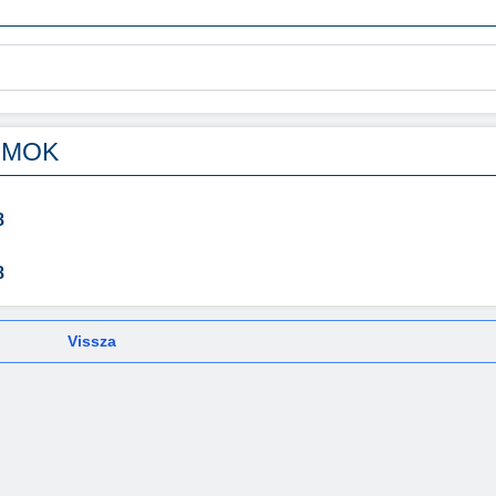
UMOK
8
8
Vissza