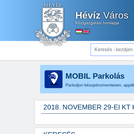
Hévíz
Város
Közigazgatási honlapja
Keresés - kezdjen el gé
MOBIL Parkolás
Parkoljon készpénzmentesen, applik
2018. NOVEMBER 29-EI K