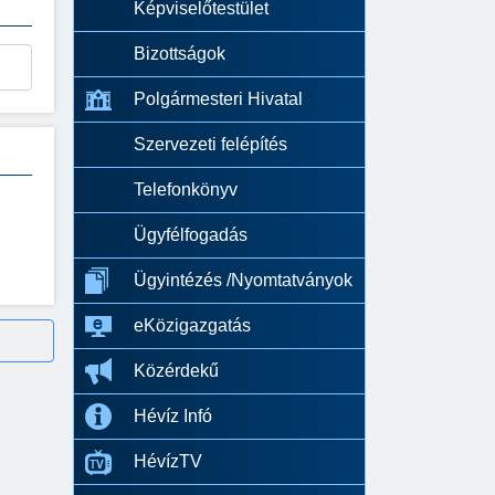
Képviselőtestület
Bizottságok
Polgármesteri Hivatal
Szervezeti felépítés
Telefonkönyv
Ügyfélfogadás
Ügyintézés /Nyomtatványok
eKözigazgatás
Közérdekű
Hévíz Infó
HévízTV