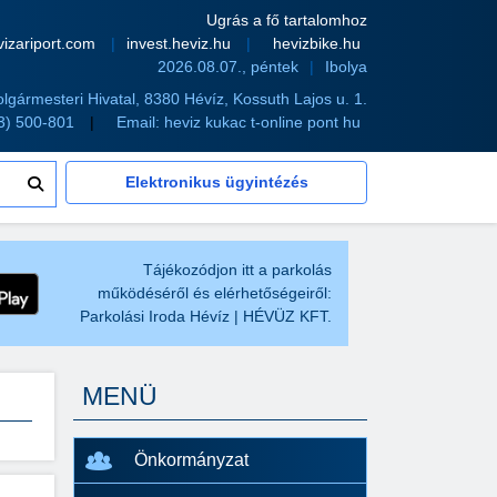
Ugrás a fő tartalomhoz
vizariport.com
invest.heviz.hu
hevizbike.hu
2026.08.07., péntek
Ibolya
olgármesteri Hivatal, 8380 Hévíz, Kossuth Lajos u. 1.
83) 500-801
Email:
heviz kukac t-online pont hu
Elektronikus ügyintézés
Tájékozódjon itt a parkolás
működéséről és elérhetőségeiről:
Parkolási Iroda Hévíz | HÉVÜZ KFT.
MENÜ
Önkormányzat