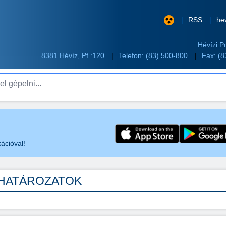
RSS
he
Hévízi P
8381 Hévíz, Pf.:120
Telefon:
(83) 500-800
Fax: (
pelni...
ációval!
T HATÁROZATOK