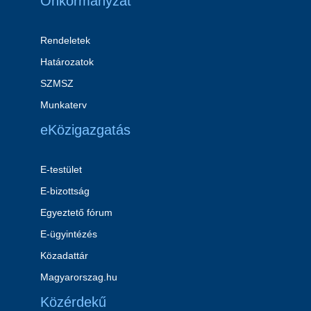
Önkormányzat
Rendeletek
Határozatok
SZMSZ
Munkaterv
eKözigazgatás
E-testület
E-bizottság
Egyeztető fórum
E-ügyintézés
Közadattár
Magyarorszag.hu
Közérdekű