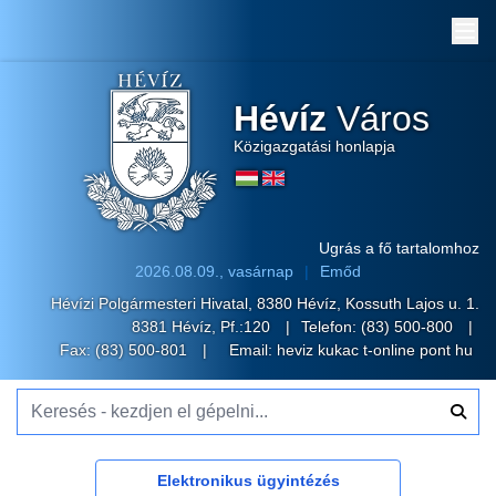
Me
Hévíz
Város
Közigazgatási honlapja
Ugrás a fő tartalomhoz
2026.08.09., vasárnap
Emőd
Hévízi Polgármesteri Hivatal, 8380 Hévíz, Kossuth Lajos u. 1.
8381 Hévíz, Pf.:120
Telefon:
(83) 500-800
Fax: (83) 500-801
Email:
heviz kukac t-online pont hu
Keresés - kezdjen el gépelni...
Elektronikus ügyintézés