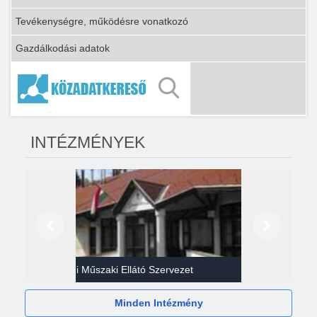
Tevékenységre, működésre vonatkozó
Gazdálkodási adatok
INTÉZMÉNYEK
Előző
Következő
Gazdasági Műszaki Ellátó Szervezet
Héví
Minden Intézmény