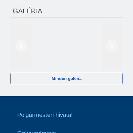
GALÉRIA
Előző
Következő
2024
Minden galéria
Polgármesteri hivatal