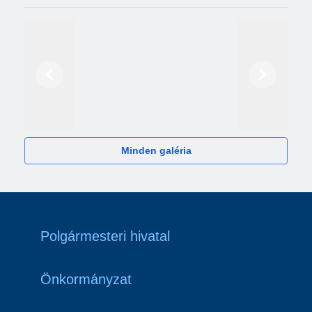
Előző
Következő
2024
Minden galéria
Polgármesteri hivatal
Önkormányzat