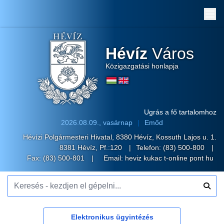
Me
Hévíz
Város
Közigazgatási honlapja
Ugrás a fő tartalomhoz
2026.08.09., vasárnap
Emőd
Hévízi Polgármesteri Hivatal, 8380 Hévíz, Kossuth Lajos u. 1.
8381 Hévíz, Pf.:120
Telefon:
(83) 500-800
Fax: (83) 500-801
Email:
heviz kukac t-online pont hu
Keresés - kezdjen el gépelni...
Elektronikus ügyintézés