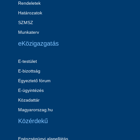
Rendeletek
Határozatok
SZMSZ
Munkaterv
eKözigazgatás
E-testület
E-bizottság
Egyeztető fórum
E-ügyintézés
Közadattár
Magyarorszag.hu
Közérdekű
Egészségügyi alapellátás