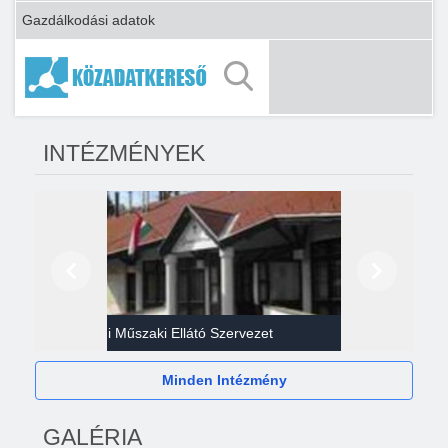
Gazdálkodási adatok
INTÉZMÉNYEK
Előző
Következő
Gazdasági Műszaki Ellátó Szervezet
Héví
Minden Intézmény
GALÉRIA