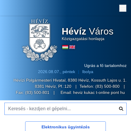
Me
Hévíz
Város
Közigazgatási honlapja
Ugrás a fő tartalomhoz
2026.08.07., péntek
Ibolya
Hévízi Polgármesteri Hivatal, 8380 Hévíz, Kossuth Lajos u. 1.
8381 Hévíz, Pf.:120
Telefon:
(83) 500-800
Fax: (83) 500-801
Email:
heviz kukac t-online pont hu
Keresés - kezdjen el gépelni...
Elektronikus ügyintézés