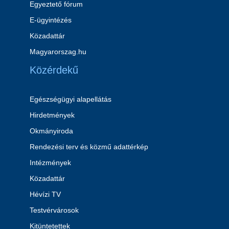
Egyeztető fórum
E-ügyintézés
Közadattár
Magyarorszag.hu
Közérdekű
Egészségügyi alapellátás
Hirdetmények
Okmányiroda
Rendezési terv és közmű adattérkép
Intézmények
Közadattár
Hévízi TV
Testvérvárosok
Kitüntetettek