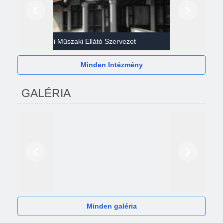
Előző
Következő
Gazdasági Műszaki Ellátó Szervezet
Héví
Minden Intézmény
GALÉRIA
Előző
Következő
2024
Minden galéria