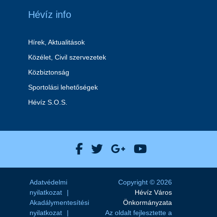
Hévíz info
Hírek, Aktualitások
Közélet, Civil szervezetek
Közbiztonság
Sportolási lehetőségek
Hévíz S.O.S.
Hévíz Város Facebook
Hévíz Város X
Hévíz Város Goog
Hévíz Város 
Adatvédelmi
Copyright © 2026
nyilatkozat
Hévíz Város
Akadálymentesítési
Önkormányzata
nyilatkozat
Az oldalt fejlesztette a