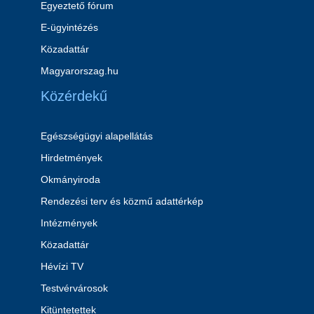
Egyeztető fórum
E-ügyintézés
Közadattár
Magyarorszag.hu
Közérdekű
Egészségügyi alapellátás
Hirdetmények
Okmányiroda
Rendezési terv és közmű adattérkép
Intézmények
Közadattár
Hévízi TV
Testvérvárosok
Kitüntetettek