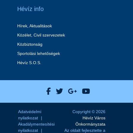
Hévíz info
Hírek, Aktualitások
Közélet, Civil szervezetek
Közbiztonság
Sportolási lehetőségek
Hévíz S.O.S.
Hévíz Város Facebook
Hévíz Város X
Hévíz Város Goog
Hévíz Város 
Adatvédelmi
Copyright © 2026
nyilatkozat
Hévíz Város
Akadálymentesítési
Önkormányzata
nyilatkozat
Az oldalt fejlesztette a