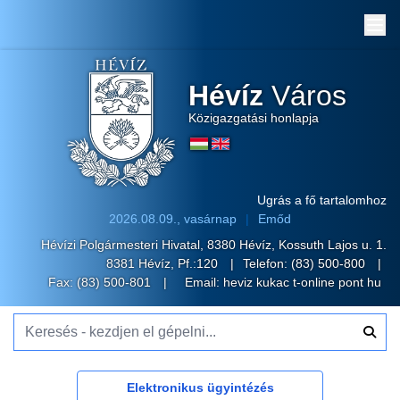
Me
Hévíz
Város
Közigazgatási honlapja
Ugrás a fő tartalomhoz
2026.08.09., vasárnap
Emőd
Hévízi Polgármesteri Hivatal, 8380 Hévíz, Kossuth Lajos u. 1.
8381 Hévíz, Pf.:120
Telefon:
(83) 500-800
Fax: (83) 500-801
Email:
heviz kukac t-online pont hu
Keresés - kezdjen el gépelni...
Elektronikus ügyintézés