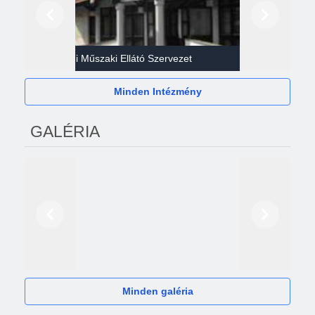
Előző
Következő
Gazdasági Műszaki Ellátó Szervezet
Héví
Minden Intézmény
GALÉRIA
Előző
Következő
2024
Minden galéria