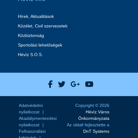
Hírek, Aktualitások
Közélet, Civil szervezetek
Közbiztonság
Sportolási lehetőségek
Hévíz S.O.S.
Hévíz Város Facebook
Hévíz Város X
Hévíz Város Goog
Hévíz Város 
Adatvédelmi
Copyright © 2026
nyilatkozat
Hévíz Város
Akadálymentesítési
Önkormányzata
nyilatkozat
Az oldalt fejlesztette a
Felhasználási
DnT Systems
feltételek