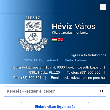
Me
Hévíz
Város
Közigazgatási honlapja
Ugrás a fő tartalomhoz
2026.08.06., csütörtök
Berta, Bettina
Hévízi Polgármesteri Hivatal, 8380 Hévíz, Kossuth Lajos u. 1.
8381 Hévíz, Pf.:120
Telefon:
(83) 500-800
Fax: (83) 500-801
Email:
heviz kukac t-online pont hu
Keresés - kezdjen el gépelni...
Elektronikus ügyintézés