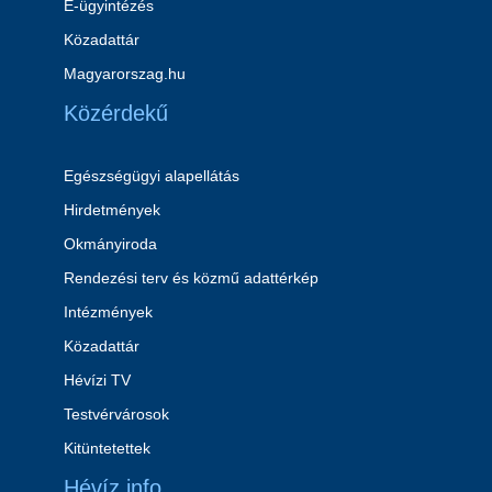
E-ügyintézés
Közadattár
Magyarorszag.hu
Közérdekű
Egészségügyi alapellátás
Hirdetmények
Okmányiroda
Rendezési terv és közmű adattérkép
Intézmények
Közadattár
Hévízi TV
Testvérvárosok
Kitüntetettek
Hévíz info