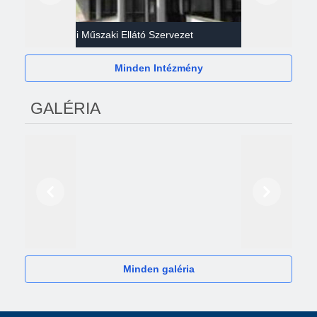
Gazdasági Műszaki Ellátó Szervezet
Héví
Minden Intézmény
GALÉRIA
Előző
Következő
2024
Minden galéria