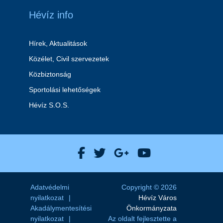
Hévíz info
Hírek, Aktualitások
Közélet, Civil szervezetek
Közbiztonság
Sportolási lehetőségek
Hévíz S.O.S.
Hévíz Város Facebook
Hévíz Város X
Hévíz Város Goog
Hévíz Város 
Adatvédelmi
Copyright © 2026
nyilatkozat
Hévíz Város
Akadálymentesítési
Önkormányzata
nyilatkozat
Az oldalt fejlesztette a