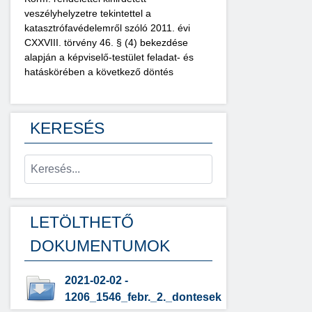
veszélyhelyzetre tekintettel a
katasztrófavédelemről szóló 2011. évi
CXXVIII. törvény 46. § (4) bekezdése
alapján a képviselő-testület feladat- és
hatáskörében a következő döntés
KERESÉS
LETÖLTHETŐ
DOKUMENTUMOK
2021-02-02 -
1206_1546_febr._2._dontesek