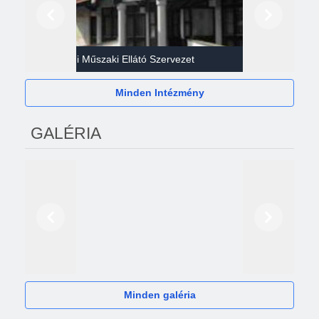
Előző
Következő
Gazdasági Műszaki Ellátó Szervezet
Héví
Minden Intézmény
GALÉRIA
Előző
Következő
2024
Minden galéria