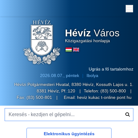
Me
Hévíz
Város
Közigazgatási honlapja
Ugrás a fő tartalomhoz
2026.08.07., péntek
Ibolya
Hévízi Polgármesteri Hivatal, 8380 Hévíz, Kossuth Lajos u. 1.
8381 Hévíz, Pf.:120
Telefon:
(83) 500-800
Fax: (83) 500-801
Email:
heviz kukac t-online pont hu
Keresés - kezdjen el gépelni...
Elektronikus ügyintézés