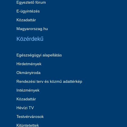
Egyeztető fórum
E-ügyintézés
Közadattár
Magyarorszag.hu
Közérdekű
Egészségügyi alapellátás
Hirdetmények
Okmányiroda
Rendezési terv és közmű adattérkép
Intézmények
Közadattár
Hévízi TV
Testvérvárosok
Kitüntetettek