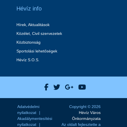
Hévíz info
Hírek, Aktualitások
Közélet, Civil szervezetek
Közbiztonság
Sportolási lehetőségek
Hévíz S.O.S.
Hévíz Város Facebook
Hévíz Város X
Hévíz Város Goog
Hévíz Város 
Adatvédelmi
Copyright © 2026
nyilatkozat
Hévíz Város
Akadálymentesítési
Önkormányzata
nyilatkozat
Az oldalt fejlesztette a