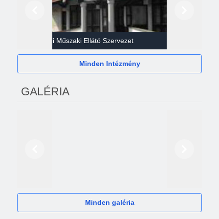
Előző
Következő
Gazdasági Műszaki Ellátó Szervezet
Héví
Minden Intézmény
GALÉRIA
Előző
Következő
2024
Minden galéria