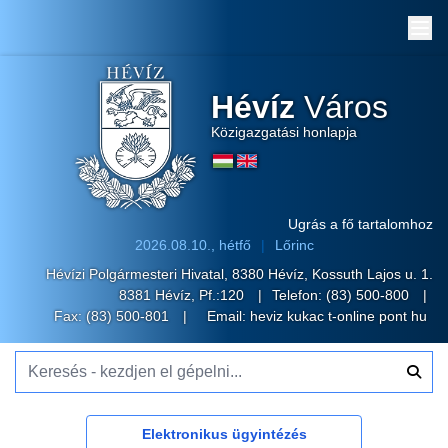
Me
Hévíz
Város
Közigazgatási honlapja
Ugrás a fő tartalomhoz
2026.08.10., hétfő
Lőrinc
Hévízi Polgármesteri Hivatal, 8380 Hévíz, Kossuth Lajos u. 1.
8381 Hévíz, Pf.:120
Telefon:
(83) 500-800
Fax: (83) 500-801
Email:
heviz kukac t-online pont hu
Keresés - kezdjen el gépelni...
Elektronikus ügyintézés