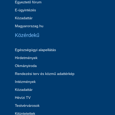
Egyeztető fórum
E-ügyintézés
Közadattár
Magyarorszag.hu
Közérdekű
Egészségügyi alapellátás
Hirdetmények
Okmányiroda
Rendezési terv és közmű adattérkép
Intézmények
Közadattár
Hévízi TV
Testvérvárosok
Kitüntetettek