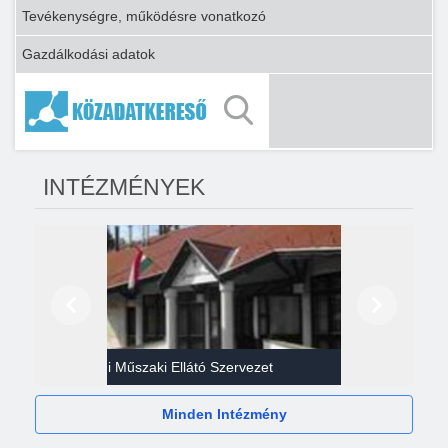
Tevékenységre, működésre vonatkozó
Gazdálkodási adatok
INTÉZMÉNYEK
Előző
Következő
Gazdasági Műszaki Ellátó Szervezet
Héví
Minden Intézmény