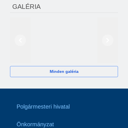
GALÉRIA
Előző
Következő
2024
Minden galéria
Polgármesteri hivatal
Önkormányzat