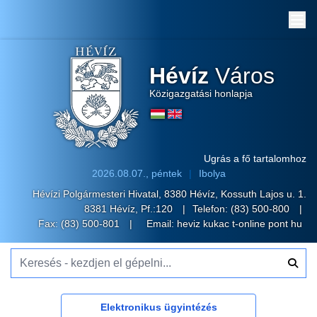
Me
Hévíz
Város
Közigazgatási honlapja
Ugrás a fő tartalomhoz
2026.08.07., péntek
Ibolya
Hévízi Polgármesteri Hivatal, 8380 Hévíz, Kossuth Lajos u. 1.
8381 Hévíz, Pf.:120
Telefon:
(83) 500-800
Fax: (83) 500-801
Email:
heviz kukac t-online pont hu
Keresés - kezdjen el gépelni...
Elektronikus ügyintézés