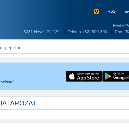
RSS
he
Hévízi P
8381 Hévíz, Pf.:120
Telefon:
(83) 500-800
Fax: (
pelni...
ációval!
 HATÁROZAT