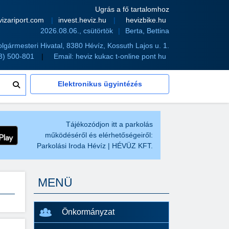
Ugrás a fő tartalomhoz
vizariport.com
invest.heviz.hu
hevizbike.hu
2026.08.06., csütörtök
Berta, Bettina
olgármesteri Hivatal, 8380 Hévíz, Kossuth Lajos u. 1.
83) 500-801
Email:
heviz kukac t-online pont hu
Elektronikus ügyintézés
Tájékozódjon itt a parkolás
működéséről és elérhetőségeiről:
Parkolási Iroda Hévíz | HÉVÜZ KFT.
MENÜ
Önkormányzat