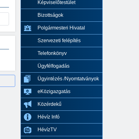
Képviselőtestület
Bizottságok
Polgármesteri Hivatal
Szervezeti felépítés
Telefonkönyv
Ügyfélfogadás
Ügyintézés /Nyomtatványok
eKözigazgatás
Közérdekű
Hévíz Infó
HévízTV