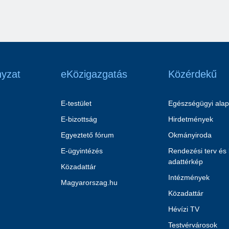
yzat
eKözigazgatás
Közérdekű
E-testület
Egészségügyi alap
E-bizottság
Hirdetmények
Egyeztető fórum
Okmányiroda
E-ügyintézés
Rendezési terv és
adattérkép
Közadattár
Intézmények
Magyarorszag.hu
Közadattár
Hévízi TV
Testvérvárosok