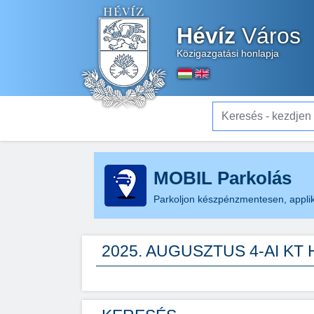
Hévíz
Város
Közigazgatási honlapja
Keresés - kezdjen el gé
MOBIL Parkolás
Parkoljon készpénzmentesen, applik
2025. AUGUSZTUS 4-AI KT