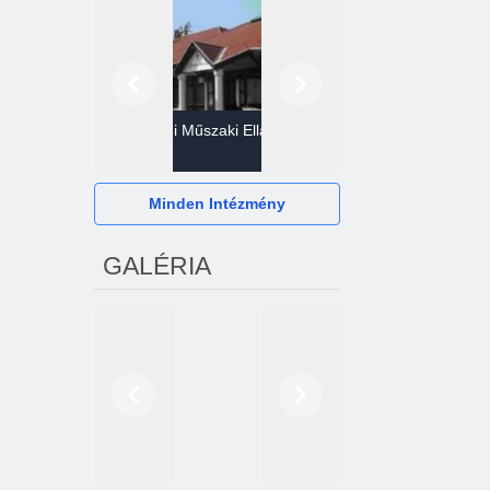
Előző
Következő
Gazdasági Műszaki Ellátó
Szervezet
Hévízi Televízió Kft.
Minden Intézmény
GALÉRIA
Előző
Következő
2024. októberétől