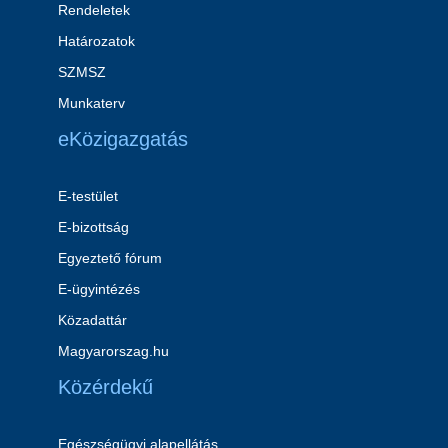
Rendeletek
Határozatok
SZMSZ
Munkaterv
eKözigazgatás
E-testület
E-bizottság
Egyeztető fórum
E-ügyintézés
Közadattár
Magyarorszag.hu
Közérdekű
Egészségügyi alapellátás