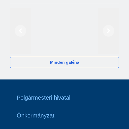
Előző
Következő
2024
Minden galéria
Polgármesteri hivatal
Önkormányzat