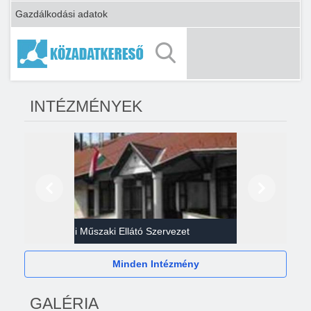
Gazdálkodási adatok
INTÉZMÉNYEK
Előző
Következő
Gazdasági Műszaki Ellátó Szervezet
Héví
Minden Intézmény
GALÉRIA