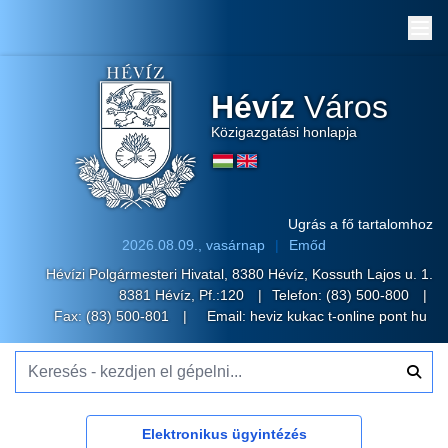
Me
Hévíz
Város
Közigazgatási honlapja
Ugrás a fő tartalomhoz
2026.08.09., vasárnap
Emőd
Hévízi Polgármesteri Hivatal, 8380 Hévíz, Kossuth Lajos u. 1.
8381 Hévíz, Pf.:120
Telefon:
(83) 500-800
Fax: (83) 500-801
Email:
heviz kukac t-online pont hu
Keresés - kezdjen el gépelni...
Elektronikus ügyintézés